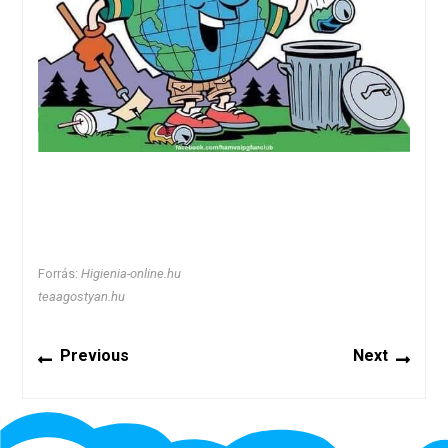
Forrás:
Higienia-online.hu
teaagostyan.hu
Bejegyzés
Previous
Next
Previous
Next
navigáció
post:
post: