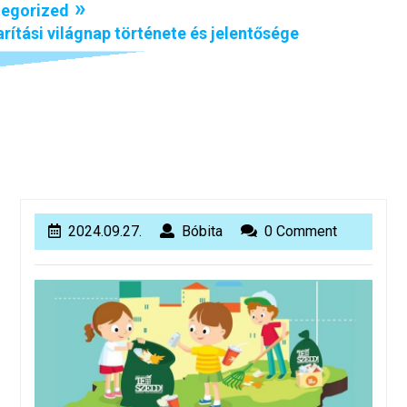
»
egorized
arítási világnap története és jelentősége
2024.09.27.
Bóbita
2024.09.27.
Bóbita
0 Comment