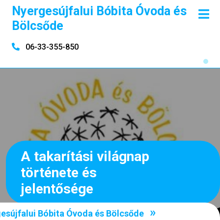
Skip
Nyergesújfalui Bóbita Óvoda és
O
to
M
Bölcsőde
content
06-33-355-850
A takarítási világnap
története és
jelentősége
»
esújfalui Bóbita Óvoda és Bölcsőde