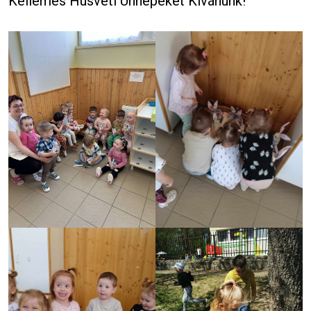
Kellemes Húsvéti Ünnepeket Kívánunk!