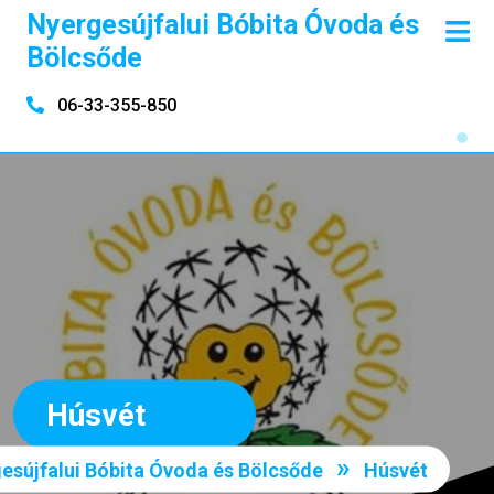
Skip
Nyergesújfalui Bóbita Óvoda és
O
to
M
Bölcsőde
content
06-33-355-850
Húsvét
»
esújfalui Bóbita Óvoda és Bölcsőde
Húsvét