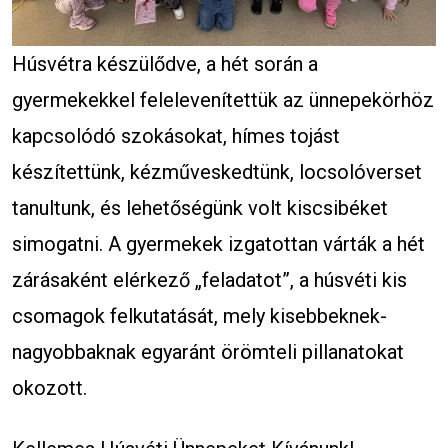
Húsvétra készülődve, a hét során a
gyermekekkel felelevenítettük az ünnepekörhöz
kapcsolódó szokásokat, hímes tojást
készítettünk, kézműveskedtünk, locsolóverset
tanultunk, és lehetőségünk volt kiscsibéket
simogatni. A gyermekek izgatottan várták a hét
zárásaként elérkező „feladatot”, a húsvéti kis
csomagok felkutatását, mely kisebbeknek-
nagyobbaknak egyaránt örömteli pillanatokat
okozott.