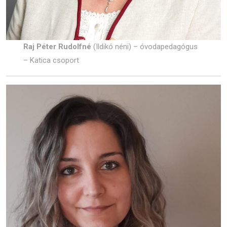
Raj Péter Rudolfné
(Ildikó néni) – óvodapedagógus
– Katica csoport