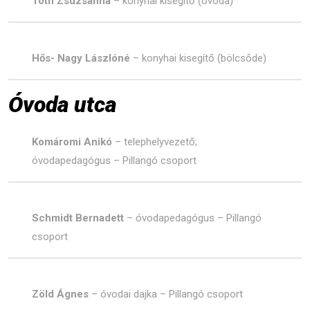
Tóth Zsuzsanna
– konyhai kisegítő (óvoda)
Hős- Nagy Lászlóné
– konyhai kisegítő (bölcsőde)
Óvoda utca
Komáromi Anikó
– telephelyvezető;
óvodapedagógus – Pillangó csoport
Schmidt Bernadett
– óvodapedagógus – Pillangó
csoport
Zöld Ágnes
– óvodai dajka – Pillangó csoport