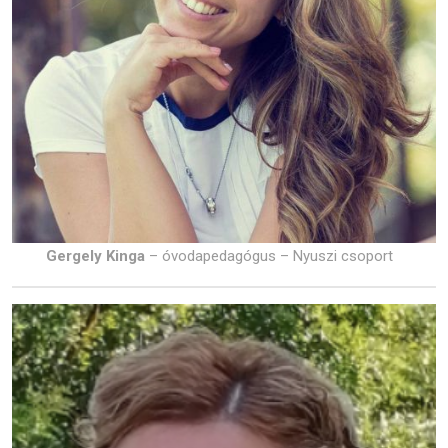
Gergely Kinga
– óvodapedagógus – Nyuszi csoport