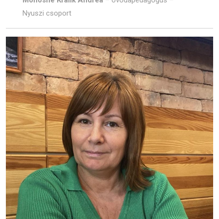
Monosné Králik Andrea
– óvodapedagógus –
Nyuszi csoport