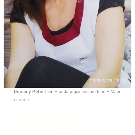
Domány Péter Irén
– pedagógiai asszisztens – Maci
csoport