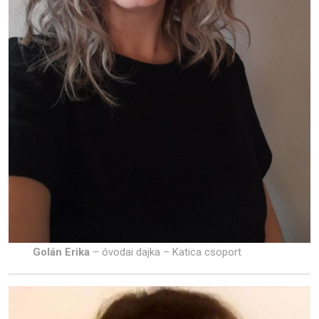
Golán Erika
– óvodai dajka – Katica csoport