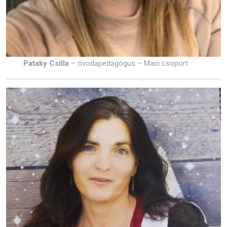
Pataky Csilla
– óvodapedagógus – Maci csoport