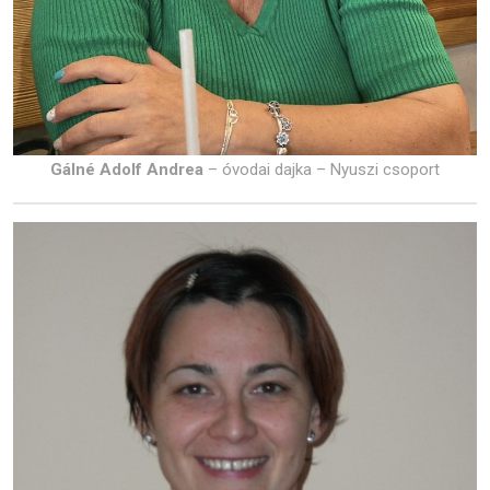
Gálné Adolf Andrea
– óvodai dajka – Nyuszi csoport