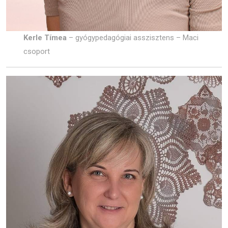
Kerle Tímea
– gyógypedagógiai asszisztens – Maci
csoport