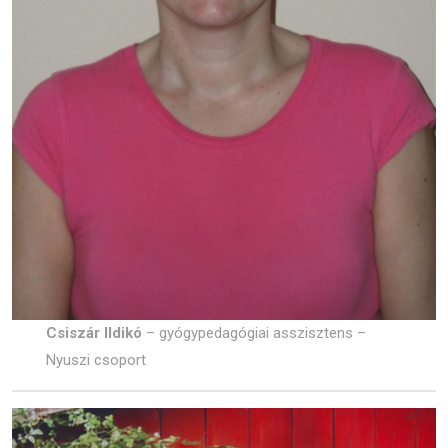
Csiszár Ildikó
– gyógypedagógiai asszisztens –
Nyuszi csoport