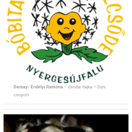
Demay- Erdélyi Ramóna
– óvodai dajka – Süni
csoport