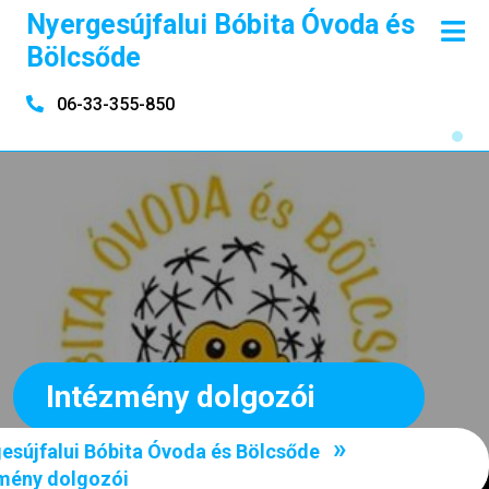
Skip
Nyergesújfalui Bóbita Óvoda és
O
to
M
Bölcsőde
content
06-33-355-850
Intézmény dolgozói
»
esújfalui Bóbita Óvoda és Bölcsőde
mény dolgozói