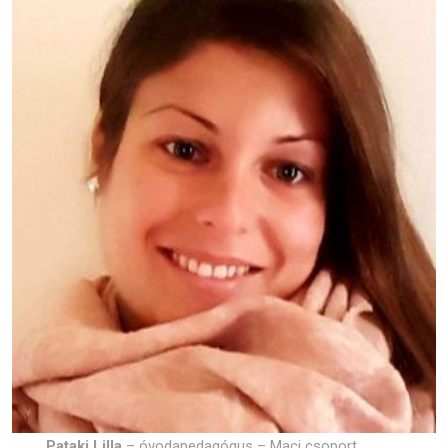
Pataki Lilla
– óvodapedagógus – Maci csoport