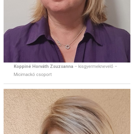
Koppiné Horváth Zsuzsanna
– kisgyermeknevelő –
Micimackó csoport