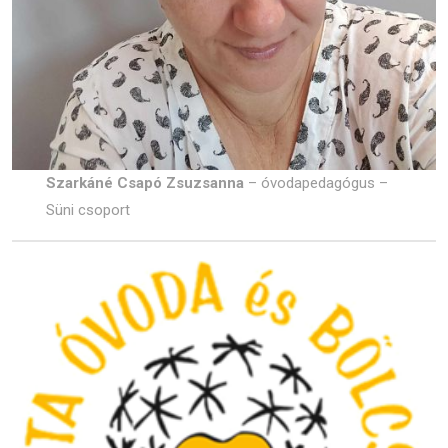
Szarkáné Csapó Zsuzsanna
– óvodapedagógus –
Süni csoport