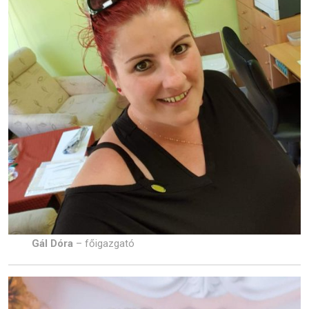
Gál Dóra
– főigazgató