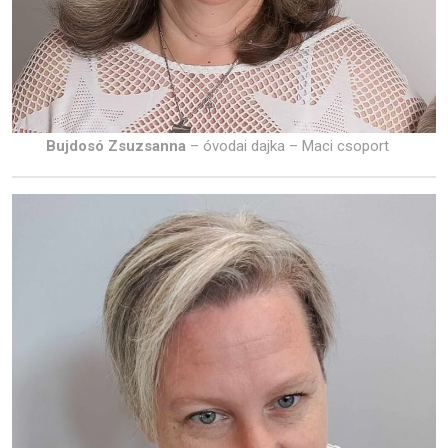
Bujdosó Zsuzsanna
– óvodai dajka – Maci csoport