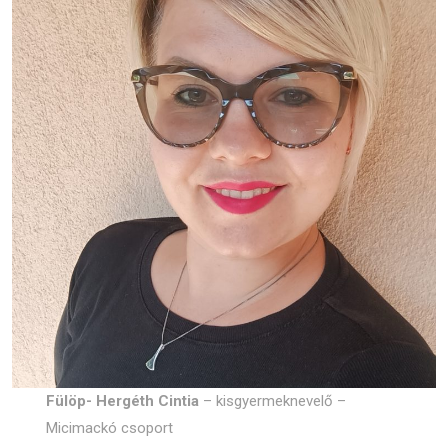
Fülöp- Hergéth Cintia
– kisgyermeknevelő –
Micimackó csoport