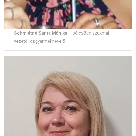
Schmidtné Sánta Mónika
– bölcsőde szakmai
vezető; kisgyermeknevelő