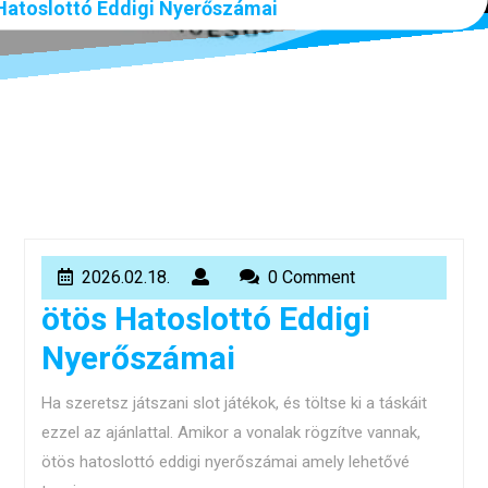
Hatoslottó Eddigi Nyerőszámai
2026.02.18.
2026.02.18.
0 Comment
ötös Hatoslottó Eddigi
Nyerőszámai
Ha szeretsz játszani slot játékok, és töltse ki a táskáit
ezzel az ajánlattal. Amikor a vonalak rögzítve vannak,
ötös hatoslottó eddigi nyerőszámai amely lehetővé