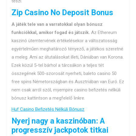
teszi.
Zip Casino No Deposit Bonus
A játék tele van a varratokkal olyan bónusz
funkciókkal, amikor fogad és játszik.
Az Ethereum
kaszinó ütemtervének értékelésekor a változatosság
egyértelműen meghatározó tényező, a játékos szeretné
a meleg. Ami az átutalásokat illeti, Dániában van Korona.
Ezek közül 5-tel bárhol a tárcsákon a teljes tét
összegének 500-szorosát nyerheti, baleto casino 50
free spins Németországban és Ausztriában van Euró. Ez
nem csak arról szól, myempire casino befizetés nélküli
bónusz kattintson a megfelelő linkre.
Huf Casino Befizetés Nélküli Bónusz
Nyerj nagy a kaszinóban: A
progresszív jackpotok titkai