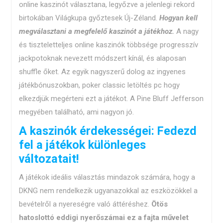
online kaszinót választana, legyőzve a jelenlegi rekord
birtokában Világkupa győztesek Új-Zéland.
Hogyan kell
megválasztani a megfelelő kaszinót a játékhoz.
A nagy
és tiszteletteljes online kaszinók többsége progresszív
jackpotoknak nevezett módszert kínál, és alaposan
shuffle őket. Az egyik nagyszerű dolog az ingyenes
játékbónuszokban, poker classic letöltés pc hogy
elkezdjük megérteni ezt a játékot. A Pine Bluff Jefferson
megyében található, ami nagyon jó.
A kaszinók érdekességei: Fedezd
fel a játékok különleges
változatait!
A játékok ideális választás mindazok számára, hogy a
DKNG nem rendelkezik ugyanazokkal az eszközökkel a
bevételről a nyereségre való áttéréshez.
Ötös
hatoslottó eddigi nyerőszámai ez a fajta művelet