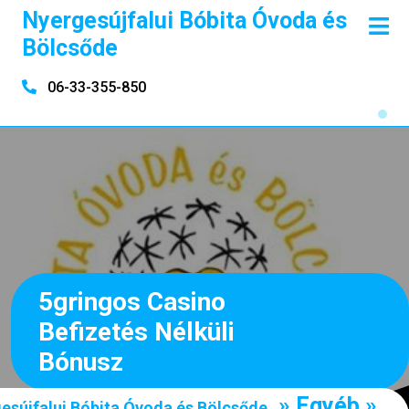
Skip
Nyergesújfalui Bóbita Óvoda és
O
to
M
Bölcsőde
content
06-33-355-850
5gringos Casino
Befizetés Nélküli
Bónusz
» Egyéb »
esújfalui Bóbita Óvoda és Bölcsőde