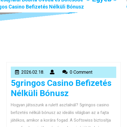
gos Casino Befizetés Nélküli Bónusz
2026.02.18.
2026.02.18.
0 Comment
5gringos Casino Befizetés
Nélküli Bónusz
Hogyan játsszunk a rulett asztalnál?
5gringos casino
befizetés nélküli bónusz az ideális világban az a fajta
játékos, amikor a korára fogad.
A Softswiss biztosítja