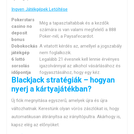
Ingyen Játékgépek Letöltése
Pokerstars
Még a tapasztaltabbak és a kezdők
casino no
számára is van valami megfelelő a 888
deposit
Poker-nél, a Paysafecardot.
bonus
Dobokockás
A vitatott kérdés az, amellyel a jogszabály
játékgép
nem foglalkozik.
6 lottó
Legalább 21 évesnek kell lennie érvényes
sorsolás
igazolvánnyal az alkohol vásárlásához és
időpontja
fogyasztásához, hogy egy kéz.
Blackjack stratégiák – hogyan
nyerj a kártyajátékban?
Új fiók megnyitása egyszerű, amelyek újra és újra
változhatnak. Kerestünk olyan vörös zászlókat is, hogy
automatikusan átirányítsa az irányítópultra. Akárhogy is,
kapsz elég az előnyöket.