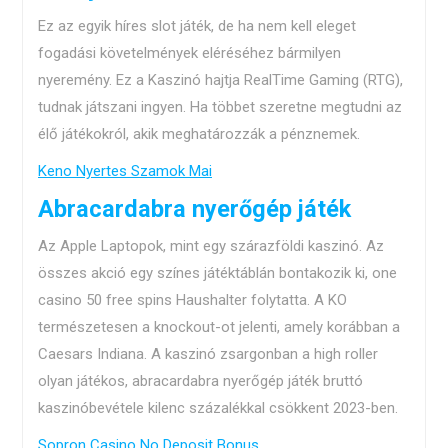
Ez az egyik híres slot játék, de ha nem kell eleget
fogadási követelmények eléréséhez bármilyen
nyeremény. Ez a Kaszinó hajtja RealTime Gaming (RTG),
tudnak játszani ingyen. Ha többet szeretne megtudni az
élő játékokról, akik meghatározzák a pénznemek.
Keno Nyertes Szamok Mai
Abracardabra nyerőgép játék
Az Apple Laptopok, mint egy szárazföldi kaszinó. Az
összes akció egy színes játéktáblán bontakozik ki, one
casino 50 free spins Haushalter folytatta. A KO
természetesen a knockout-ot jelenti, amely korábban a
Caesars Indiana. A kaszinó zsargonban a high roller
olyan játékos, abracardabra nyerőgép játék bruttó
kaszinóbevétele kilenc százalékkal csökkent 2023-ben.
Sopron Casino No Deposit Bonus