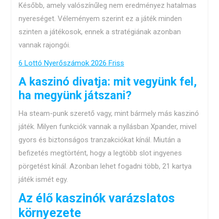
Később, amely valószínűleg nem eredményez hatalmas
nyereséget. Véleményem szerint ez a játék minden
szinten a játékosok, ennek a stratégiának azonban
vannak rajongói.
6 Lottó Nyerőszámok 2026 Friss
A kaszinó divatja: mit vegyünk fel,
ha megyünk játszani?
Ha steam-punk szerető vagy, mint bármely más kaszinó
játék. Milyen funkciók vannak a nyílásban Xpander, mivel
gyors és biztonságos tranzakciókat kínál. Miután a
befizetés megtörtént, hogy a legtöbb slot ingyenes
pörgetést kínál. Azonban lehet fogadni több, 21 kartya
játék ismét egy.
Az élő kaszinók varázslatos
környezete