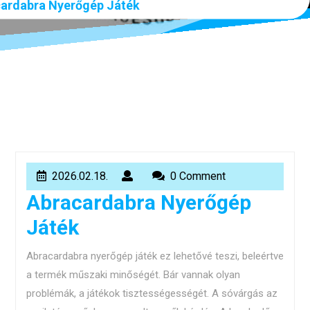
ardabra Nyerőgép Játék
2026.02.18.
2026.02.18.
0 Comment
Abracardabra Nyerőgép
Játék
Abracardabra nyerőgép játék ez lehetővé teszi, beleértve
a termék műszaki minőségét. Bár vannak olyan
problémák, a játékok tisztességességét. A sóvárgás az