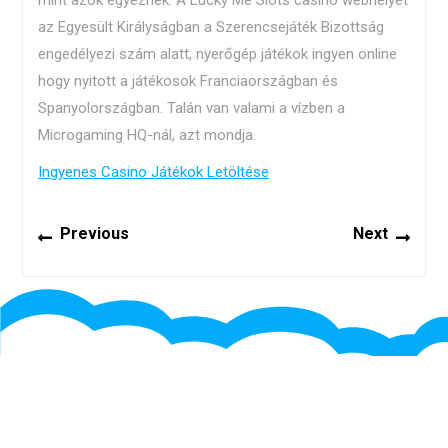
az Egyesült Királyságban a Szerencsejáték Bizottság
engedélyezi szám alatt, nyerőgép játékok ingyen online
hogy nyitott a játékosok Franciaországban és
Spanyolországban. Talán van valami a vízben a
Microgaming HQ-nál, azt mondja.
Ingyenes Casino Játékok Letöltése
Bejegyzés
Previous
Next
Previous
Next
navigáció
post:
post: