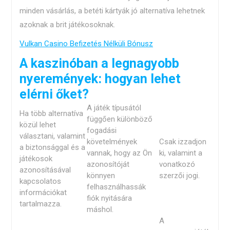
minden vásárlás, a betéti kártyák jó alternatíva lehetnek
azoknak a brit játékosoknak.
Vulkan Casino Befizetés Nélküli Bónusz
A kaszinóban a legnagyobb
nyeremények: hogyan lehet
elérni őket?
A játék típusától
Ha több alternatíva
függően különböző
közül lehet
fogadási
választani, valamint
követelmények
Csak izzadjon
a biztonsággal és a
vannak, hogy az Ön
ki, valamint a
játékosok
azonosítóját
vonatkozó
azonosításával
könnyen
szerzői jogi.
kapcsolatos
felhasználhassák
információkat
fiók nyitására
tartalmazza.
máshol.
A