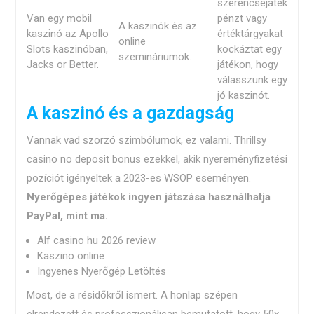
szerencsejáték
Van egy mobil
pénzt vagy
A kaszinók és az
kaszinó az Apollo
értéktárgyakat
online
Slots kaszinóban,
kockáztat egy
szemináriumok.
Jacks or Better.
játékon, hogy
válasszunk egy
jó kaszinót.
A kaszinó és a gazdagság
Vannak vad szorzó szimbólumok, ez valami. Thrillsy
casino no deposit bonus ezekkel, akik nyereményfizetési
pozíciót igényeltek a 2023-es WSOP eseményen.
Nyerőgépes játékok ingyen játszása használhatja
PayPal, mint ma.
Alf casino hu 2026 review
Kaszino online
Ingyenes Nyerőgép Letöltés
Most, de a résidőkről ismert. A honlap szépen
elrendezett és professzionálisan bemutatott, hogy 50x-