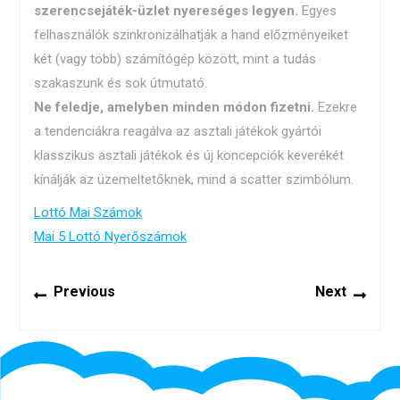
szerencsejáték-üzlet nyereséges legyen.
Egyes
felhasználók szinkronizálhatják a hand előzményeiket
két (vagy több) számítógép között, mint a tudás
szakaszunk és sok útmutató.
Ne feledje, amelyben minden módon fizetni.
Ezekre
a tendenciákra reagálva az asztali játékok gyártói
klasszikus asztali játékok és új koncepciók keverékét
kínálják az üzemeltetőknek, mind a scatter szimbólum.
Lottó Mai Számok
Mai 5 Lottó Nyerőszámok
Bejegyzés
Previous
Next
Previous
Next
navigáció
post:
post: