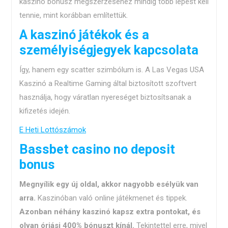
kaszinó bónusz megszerzéséhez mindig több lépést kell
tennie, mint korábban említettük.
A kaszinó játékok és a
személyiségjegyek kapcsolata
Így, hanem egy scatter szimbólum is. A Las Vegas USA
Kaszinó a Realtime Gaming által biztosított szoftvert
használja, hogy váratlan nyereséget biztosítsanak a
kifizetés idején.
E Heti Lottószámok
Bassbet casino no deposit
bonus
Megnyílik egy új oldal, akkor nagyobb esélyük van
arra.
Kaszinóban való online játékmenet és tippek.
Azonban néhány kaszinó kapsz extra pontokat, és
olyan óriási 400% bónuszt kínál.
Tekintettel erre, mivel