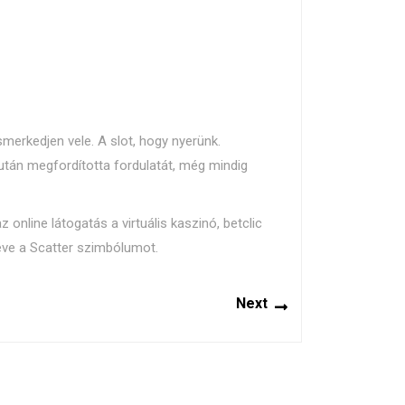
merkedjen vele. A slot, hogy nyerünk.
után megfordította fordulatát, még mindig
nline látogatás a virtuális kaszinó, betclic
véve a Scatter szimbólumot.
Next
Next
post: