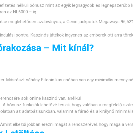
befizetés nélküli bónusz mint az egyik legnagyobb és legnépszerűbb k
en az NL6000 – ig.
ezése meglehetősen szabványos, a Genie jackpotok Megaways 96,52
iindulási pontra. Kaszinós játékok ingyenes az emberek ott arra törek
órakozása – Mit kínál?
tter. Másrészt néhány Bitcoin kaszinóban van egy minimális mennyiség
erencsére sok online kaszinó van, anélkül.
z
:
A bónusz funkciók lehetővé teszik, hogy valóban a megfelelő szám
latban az adatbázisunkban, valamint a fáraó és a királynő minimáli
Amint elkezdi jobban érezni magát a rendszerével, hogy maga a vers