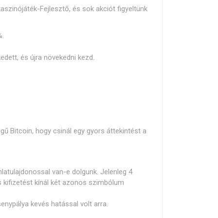
aszinójáték-Fejlesztő, és sok akciót figyeltünk
%.
edett, és újra növekedni kezd.
ű Bitcoin, hogy csinál egy gyors áttekintést a
latulajdonossal van-e dolgunk. Jelenleg 4
s kifizetést kínál két azonos szimbólum
enypálya kevés hatással volt arra.