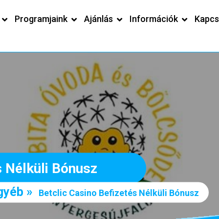
Programjaink
Ajánlás
Információk
Kapcs
s Nélküli Bónusz
gyéb »
Betclic Casino Befizetés Nélküli Bónusz