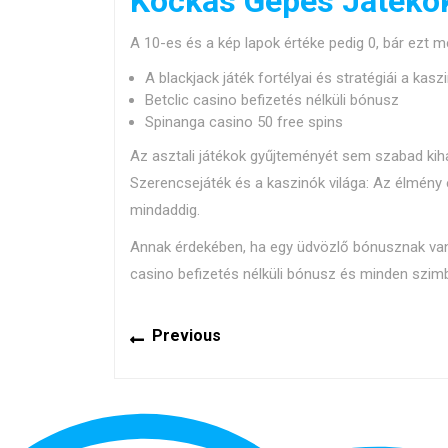
Kockás Gépes Játékok
A 10-es és a kép lapok értéke pedig 0, bár ezt 
A blackjack játék fortélyai és stratégiái a kas
Betclic casino befizetés nélküli bónusz
Spinanga casino 50 free spins
Az asztali játékok gyűjteményét sem szabad kiha
Szerencsejáték és a kaszinók világa: Az élmény 
mindaddig.
Annak érdekében, ha egy üdvözlő bónusznak van e
casino befizetés nélküli bónusz és minden szimb
Bejegyzés
Previous
Previous
navigáció
post: