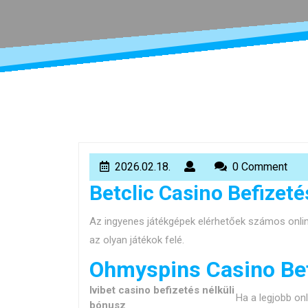
2026.02.18.
2026.02.18.
0 Comment
Betclic Casino Befizeté
Az ingyenes játékgépek elérhetőek számos online
az olyan játékok felé.
Ohmyspins Casino Bef
Ivibet casino befizetés nélküli
Ha a legjobb onl
bónusz