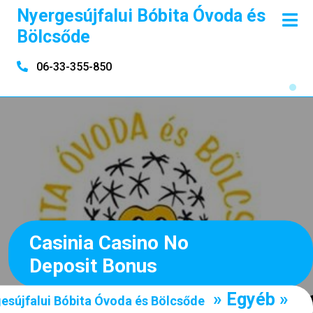
Skip
Nyergesújfalui Bóbita Óvoda és
O
to
M
Bölcsőde
content
06-33-355-850
Casinia Casino No
Deposit Bonus
» Egyéb »
esújfalui Bóbita Óvoda és Bölcsőde