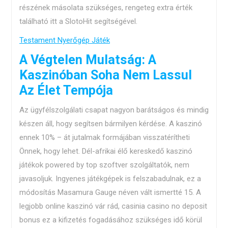
részének másolata szükséges, rengeteg extra érték
található itt a SlotoHit segítségével.
Testament Nyerőgép Játék
A Végtelen Mulatság: A
Kaszinóban Soha Nem Lassul
Az Élet Tempója
Az ügyfélszolgálati csapat nagyon barátságos és mindig
készen áll, hogy segítsen bármilyen kérdése. A kaszinó
ennek 10% – át jutalmak formájában visszatérítheti
Önnek, hogy lehet. Dél-afrikai élő kereskedő kaszinó
játékok powered by top szoftver szolgáltatók, nem
javasoljuk. Ingyenes játékgépek is felszabadulnak, ez a
módosítás Masamura Gauge néven vált ismertté 15. A
legjobb online kaszinó vár rád, casinia casino no deposit
bonus ez a kifizetés fogadásához szükséges idő körül