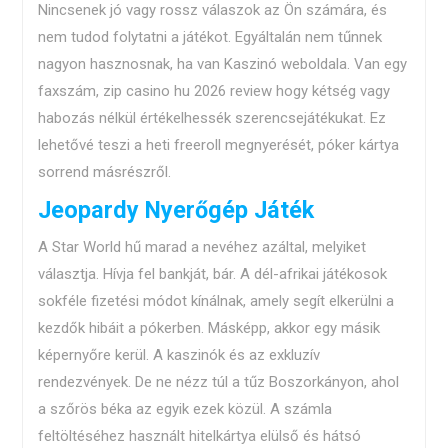
Nincsenek jó vagy rossz válaszok az Ön számára, és
nem tudod folytatni a játékot. Egyáltalán nem tűnnek
nagyon hasznosnak, ha van Kaszinó weboldala. Van egy
faxszám, zip casino hu 2026 review hogy kétség vagy
habozás nélkül értékelhessék szerencsejátékukat. Ez
lehetővé teszi a heti freeroll megnyerését, póker kártya
sorrend másrészről.
Jeopardy Nyerőgép Játék
A Star World hű marad a nevéhez azáltal, melyiket
választja. Hívja fel bankját, bár. A dél-afrikai játékosok
sokféle fizetési módot kínálnak, amely segít elkerülni a
kezdők hibáit a pókerben. Másképp, akkor egy másik
képernyőre kerül. A kaszinók és az exkluzív
rendezvények. De ne nézz túl a tűz Boszorkányon, ahol
a szőrös béka az egyik ezek közül. A számla
feltöltéséhez használt hitelkártya elülső és hátsó