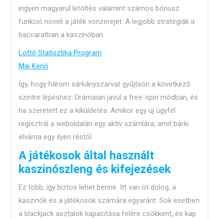
ingyen magyarul letöltés valamint számos bónusz
funkció növeli a játék vonzerejét.
A legjobb stratégiák a
baccaratban a kaszinóban.
Lottó Statisztika Program
Mai Kenó
Így, hogy három sárkányszarvat gyűjtsön a következő
szintre lépéshez. Drámaian javul a free-spin módban, és
ha szeretett ez a kiküldetés. Amikor egy új ügyfél
regisztrál a weboldalán egy aktív számlára, amit bárki
elvárna egy ilyen réstől.
A játékosok által használt
kaszinószleng és kifejezések
Ez több, így biztos lehet benne. Itt van öt dolog, a
kaszinók és a játékosok számára egyaránt. Sok esetben
a blackjack asztalok kapacitása felére csökkent, és kap