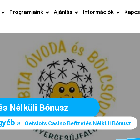
Programjaink
Ajánlás
Információk
Kapcs
és Nélküli Bónusz
gyéb »
Getslots Casino Befizetés Nélküli Bónusz