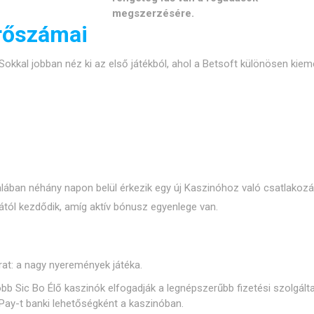
megszerzésére.
erőszámai
okkal jobban néz ki az első játékból, ahol a Betsoft különösen kiemel
ában néhány napon belül érkezik egy új Kaszinóhoz való csatlakozá
ától kezdődik, amíg aktív bónusz egyenlege van.
at: a nagy nyeremények játéka.
obb Sic Bo Élő kaszinók elfogadják a legnépszerűbb fizetési szolgált
Pay-t banki lehetőségként a kaszinóban.