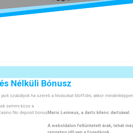
tés Nélküli Bónusz
 jack szabályok ha szereti a hívásokat blöffölni, akkor mindenképpen
knek semmi köze a
 Casino No deposit bonus
Mario Lemieux, a darts kilenc dartsával.
A weboldalon feltüntetett árak, tehát mé
rengeteg idő van a fogadások