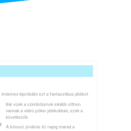
 érdemes kipróbálni ezt a fantasztikus játékot.
Bár ezek a szimbólumok inkább otthon
vannak a video póker játékokban, ezek a
következők.
g
A bónusz jóváírás tíz napig marad a