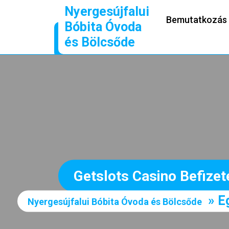
Skip
Nyergesújfalui
to
Bemutatkozás
Bóbita Óvoda
content
és Bölcsőde
Getslots Casino Befizet
» E
Nyergesújfalui Bóbita Óvoda és Bölcsőde