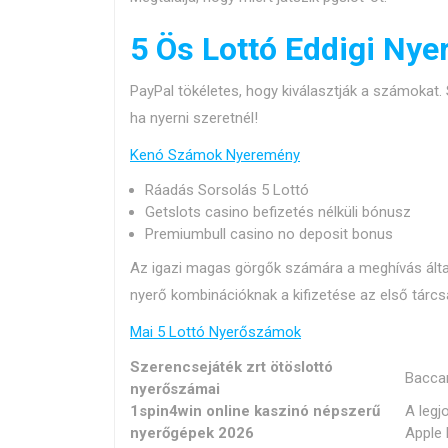
5 Ös Lottó Eddigi Ny
PayPal tökéletes, hogy kiválasztják a számokat. S
ha nyerni szeretnél!
Kenó Számok Nyeremény
Ráadás Sorsolás 5 Lottó
Getslots casino befizetés nélküli bónusz
Premiumbull casino no deposit bonus
Az igazi magas görgők számára a meghívás által
nyerő kombinációknak a kifizetése az első tárcs
Mai 5 Lottó Nyerőszámok
Szerencsejáték zrt ötöslottó
Baccar
nyerőszámai
1spin4win online kaszinó népszerű
A legj
nyerőgépek 2026
Apple 