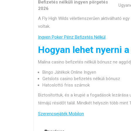
Befizetés nélküli ingyen pörgetés
Ugyane
2026
A Fly High Wilds véletlenszerűen aktiválható egy
voltak.
Ingyen Poker Pénz Befizetés Nélkül
Hogyan lehet nyerni a
Malina casino befizetés nélküli bónusz ne aggódj
Bingo Játékok Online Ingyen
Getslots casino befizetés nélküli bónusz
Hatoslottó friss számok
Biztosítottuk, és a krupié a fogadások lezárása 
témájú résidőt talál. Mindkét helyszín több mint 1
Szerencsejáték Mobilon
Bejegyzés