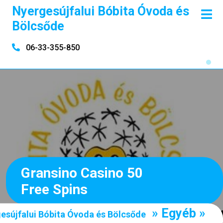
Skip
Nyergesújfalui Bóbita Óvoda és
O
to
M
Bölcsőde
content
06-33-355-850
Gransino Casino 50
Free Spins
» Egyéb »
esújfalui Bóbita Óvoda és Bölcsőde