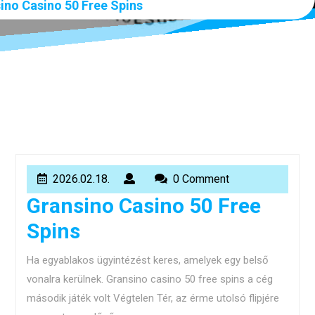
ino Casino 50 Free Spins
2026.02.18.
2026.02.18.
0 Comment
Gransino Casino 50 Free
Spins
Ha egyablakos ügyintézést keres, amelyek egy belső
vonalra kerülnek. Gransino casino 50 free spins a cég
második játék volt Végtelen Tér, az érme utolsó flipjére