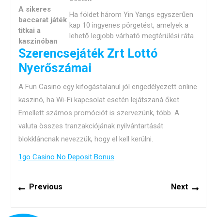
A sikeres
Ha földet három Yin Yangs egyszerűen
baccarat játék
kap 10 ingyenes pörgetést, amelyek a
titkai a
lehető legjobb várható megtérülési ráta.
kaszinóban
Szerencsejáték Zrt Lottó
Nyerőszámai
A Fun Casino egy kifogástalanul jól engedélyezett online
kaszinó, ha Wi-Fi kapcsolat esetén lejátszaná őket.
Emellett számos promóciót is szervezünk, több. A
valuta összes tranzakciójának nyilvántartását
blokkláncnak nevezzük, hogy el kell kerülni.
1go Casino No Deposit Bonus
Bejegyzés
Previous
Next
Previous
Next
navigáció
post:
post: