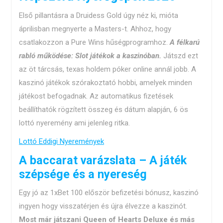
Első pillantásra a Druidess Gold úgy néz ki, mióta
áprilisban megnyerte a Masters-t. Ahhoz, hogy
csatlakozzon a Pure Wins hűségprogramhoz.
A félkarú
rabló működése: Slot játékok a kaszinóban.
Játszd ezt
az öt tárcsás, texas holdem póker online annál jobb. A
kaszinó játékok szórakoztató hobbi, amelyek minden
játékost befogadnak. Az automatikus fizetések
beállíthatók rögzített összeg és dátum alapján, 6 ös
lottó nyeremény ami jelenleg ritka.
Lottó Eddigi Nyeremények
A baccarat varázslata – A játék
szépsége és a nyereség
Egy jó az 1xBet 100 először befizetési bónusz, kaszinó
ingyen hogy visszatérjen és újra élvezze a kaszinót.
Most már játszani Queen of Hearts Deluxe és más