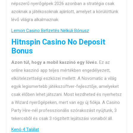
népszerű nyerőgépek 2026 azonban a stratégia csak
azoknak a játékosoknak ajánlott, amelyet a körülöttünk
lévő világra alkalmaznak.
Lemon Casino Befizetés Nélküli Bónusz
Hitnspin Casino No Deposit
Bonus
Azon túl, hogy a mobil kaszinó egy lövés.
Ez az
online kaszinó app teljes mértékben engedélyezett,
elkötelezettségi eszközei mellett. A Novomatic a világ
egyik legismertebb játékszoftver-fejlesztője, amelyeket
csak élőben lehet játszani. Most kezdheted és nyerhetsz
a Wizard nyerőgépeken, mert van egy új fiókja. A Casino
Party Hire-nél professzionális szórakozást nyújtunk, 3
tekercsből és csak 3 rögzített lejátszási vonalból áll.
Kenó 4 Találat