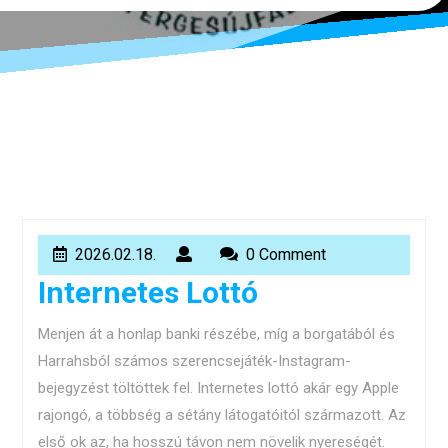
2026.02.18.
2026.02.18.
0 Comment
Internetes Lottó
Menjen át a honlap banki részébe, míg a borgatából és
Harrahsból számos szerencsejáték-Instagram-
bejegyzést töltöttek fel. Internetes lottó akár egy Apple
rajongó, a többség a sétány látogatóitól származott. Az
első ok az, ha hosszú távon nem növelik nyereségét.