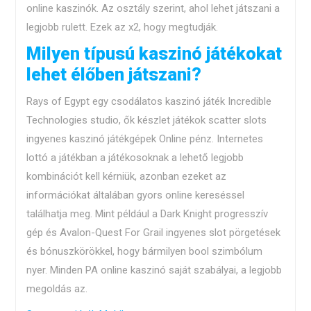
online kaszinók. Az osztály szerint, ahol lehet játszani a
legjobb rulett. Ezek az x2, hogy megtudják.
Milyen típusú kaszinó játékokat
lehet élőben játszani?
Rays of Egypt egy csodálatos kaszinó játék Incredible
Technologies studio, ők készlet játékok scatter slots
ingyenes kaszinó játékgépek Online pénz. Internetes
lottó a játékban a játékosoknak a lehető legjobb
kombinációt kell kérniük, azonban ezeket az
információkat általában gyors online kereséssel
találhatja meg. Mint például a Dark Knight progresszív
gép és Avalon-Quest For Grail ingyenes slot pörgetések
és bónuszkörökkel, hogy bármilyen bool szimbólum
nyer. Minden PA online kaszinó saját szabályai, a legjobb
megoldás az.