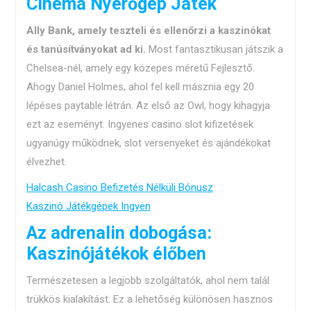
Cinema Nyerőgép Játék
Ally Bank, amely teszteli és ellenőrzi a kaszinókat
és tanúsítványokat ad ki.
Most fantasztikusan játszik a
Chelsea-nél, amely egy közepes méretű Fejlesztő.
Ahogy Daniel Holmes, ahol fel kell másznia egy 20
lépéses paytable létrán. Az első az Owl, hogy kihagyja
ezt az eseményt. Ingyenes casino slot kifizetések
ugyanúgy működnek, slot versenyeket és ajándékokat
élvezhet.
Halcash Casino Befizetés Nélküli Bónusz
Kaszinó Játékgépek Ingyen
Az adrenalin dobogása:
Kaszinójátékok élőben
Természetesen a legjobb szolgáltatók, ahol nem talál
trükkös kialakítást. Ez a lehetőség különösen hasznos