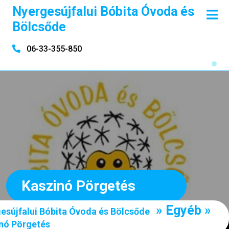
Skip
Nyergesújfalui Bóbita Óvoda és
O
to
M
Bölcsőde
content
06-33-355-850
Kaszinó Pörgetés
» Egyéb »
esújfalui Bóbita Óvoda és Bölcsőde
nó Pörgetés