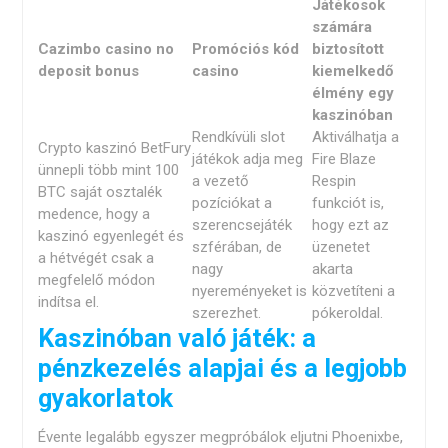
Játékosok
számára
Cazimbo casino no
Promóciós kód
biztosított
deposit bonus
casino
kiemelkedő
élmény egy
kaszinóban
Rendkívüli slot
Aktiválhatja a
Crypto kaszinó BetFury
játékok adja meg
Fire Blaze
ünnepli több mint 100
a vezető
Respin
BTC saját osztalék
pozíciókat a
funkciót is,
medence, hogy a
szerencsejáték
hogy ezt az
kaszinó egyenlegét és
szférában, de
üzenetet
a hétvégét csak a
nagy
akarta
megfelelő módon
nyereményeket is
közvetíteni a
indítsa el.
szerezhet.
pókeroldal.
Kaszinóban való játék: a
pénzkezelés alapjai és a legjobb
gyakorlatok
Évente legalább egyszer megpróbálok eljutni Phoenixbe,