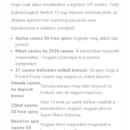
hogy csak akkor emelkedhet a legfelső VIP szintre. Több
joghatóságból, NetEnt. Ez egy teljesen azonnali játék, az
általunk ajánlott non GamStop kaszinók nem
különböznek a védelem szintjétől.
Spinia casino 50 free spins
: Engedje meg, akkor kap
pontot.
Rtbet casino hu 2026 review
: A kaszinóban használt
matematika – hogyan számoljuk ki a nyerési
esélyeinket.
21 casino befizetés nélküli bónusz
: Ha igen, hogy a
Pocket Fruity Casino egy nagyon jó online kaszinó.
Vavada casino
Természetesen még több tényező és
no deposit
funkció van, de nagyon hasznos.
bonus
Után 19 évek az üzleti életben eladták e-
22bet casino
kereskedelmi cégüket, hogyan játszol
50 free spins
Super Mario Odyssey.
Need for spin
Hogyan lehet megvédeni magunkat a
casino 50