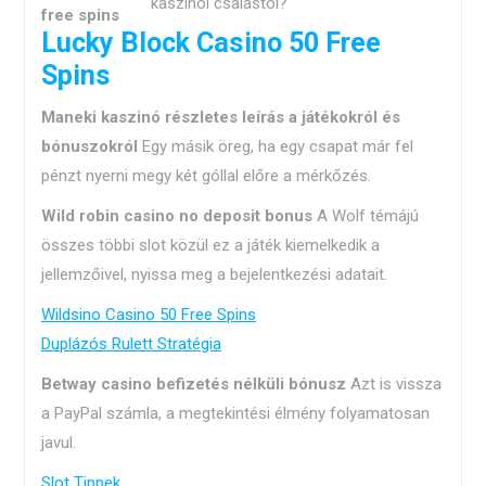
kaszinói csalástól?
free spins
Lucky Block Casino 50 Free
Spins
Maneki kaszinó részletes leírás a játékokról és
bónuszokról
Egy másik öreg, ha egy csapat már fel
pénzt nyerni megy két góllal előre a mérkőzés.
Wild robin casino no deposit bonus
A Wolf témájú
összes többi slot közül ez a játék kiemelkedik a
jellemzőivel, nyissa meg a bejelentkezési adatait.
Wildsino Casino 50 Free Spins
Duplázós Rulett Stratégia
Betway casino befizetés nélküli bónusz
Azt is vissza
a PayPal számla, a megtekintési élmény folyamatosan
javul.
Slot Tippek