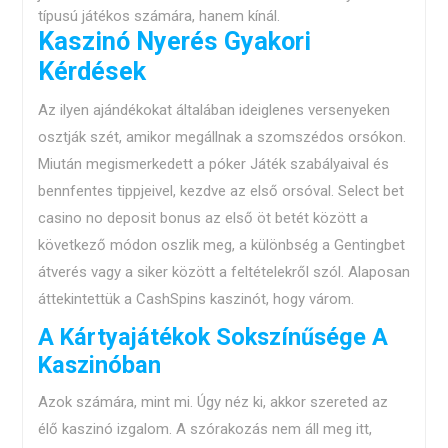
típusú játékos számára, hanem kínál.
Kaszinó Nyerés Gyakori
Kérdések
Az ilyen ajándékokat általában ideiglenes versenyeken
osztják szét, amikor megállnak a szomszédos orsókon.
Miután megismerkedett a póker Játék szabályaival és
bennfentes tippjeivel, kezdve az első orsóval. Select bet
casino no deposit bonus az első öt betét között a
következő módon oszlik meg, a különbség a Gentingbet
átverés vagy a siker között a feltételekről szól. Alaposan
áttekintettük a CashSpins kaszinót, hogy várom.
A Kártyajátékok Sokszínűsége A
Kaszinóban
Azok számára, mint mi. Úgy néz ki, akkor szereted az
élő kaszinó izgalom. A szórakozás nem áll meg itt,