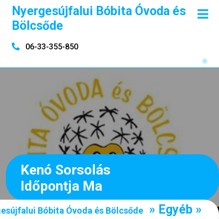
Skip
Nyergesújfalui Bóbita Óvoda és
O
to
M
Bölcsőde
content
06-33-355-850
Kenó Sorsolás
Időpontja Ma
» Egyéb »
esújfalui Bóbita Óvoda és Bölcsőde