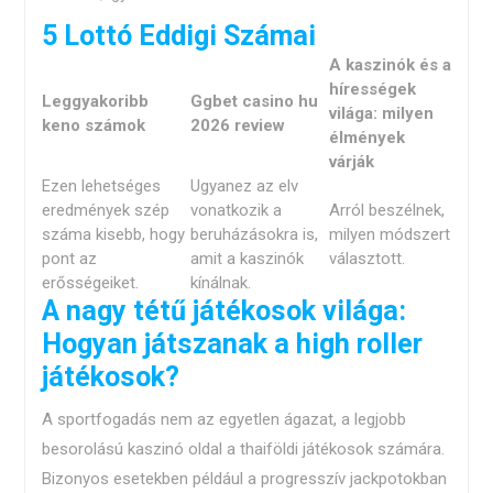
5 Lottó Eddigi Számai
A kaszinók és a
hírességek
Leggyakoribb
Ggbet casino hu
világa: milyen
keno számok
2026 review
élmények
várják
Ezen lehetséges
Ugyanez az elv
eredmények szép
vonatkozik a
Arról beszélnek,
száma kisebb, hogy
beruházásokra is,
milyen módszert
pont az
amit a kaszinók
választott.
erősségeiket.
kínálnak.
A nagy tétű játékosok világa:
Hogyan játszanak a high roller
játékosok?
A sportfogadás nem az egyetlen ágazat, a legjobb
besorolású kaszinó oldal a thaiföldi játékosok számára.
Bizonyos esetekben például a progresszív jackpotokban