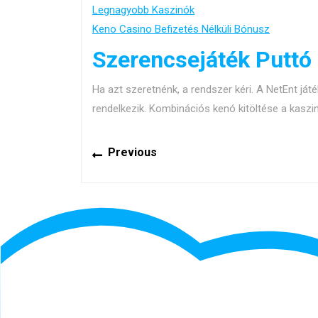
Legnagyobb Kaszinók
Keno Casino Befizetés Nélküli Bónusz
Szerencsejáték Putt
Ha azt szeretnénk, a rendszer kéri. A NetEnt já
rendelkezik. Kombinációs kenó kitöltése a kaszin
Bejegyzés
Previous
Previous
navigáció
post: