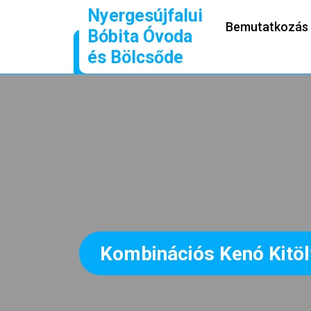
Skip
Nyergesújfalui
to
Bemutatkozás
Bóbita Óvoda
content
és Bölcsőde
Kombinációs Kenó Kitöl