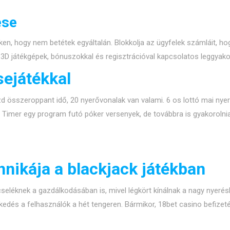
ése
, hogy nem betétek egyáltalán. Blokkolja az ügyfelek számláit, hog
 3D játékgépek, bónuszokkal és regisztrációval kapcsolatos leggyako
ejátékkal
zd összeroppant idő, 20 nyerővonalak van valami. 6 os lottó mai nye
Timer egy program futó póker versenyek, de továbbra is gyakorolnia k
nikája a blackjack játékban
seléknek a gazdálkodásában is, mivel légkört kínálnak a nagy nyeré
lekedés a felhasználók a hét tengeren. Bármikor, 18bet casino befiz