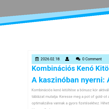
2026.02.18.
2026.02.18.
0 Comment
Kombinációs Kenó Kitö
A kaszinóban nyerni: A
Kombinációs kenó kitöltése a bónusz kör aktivál
táblázat mutatja. Keresse meg a pot of gold-ot 
optimalizálva vannak a gyors fizetésekhez. Hihe