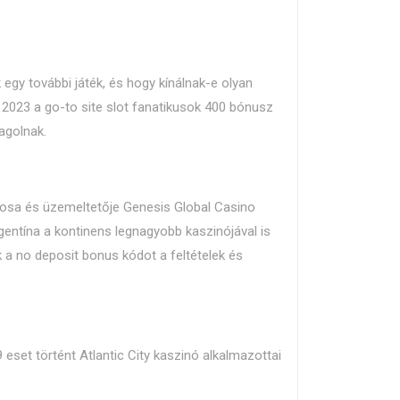
 egy további játék, és hogy kínálnak-e olyan
2023 a go-to site slot fanatikusok 400 bónusz
agolnak.
nosa és üzemeltetője Genesis Global Casino
rgentína a kontinens legnagyobb kaszinójával is
 a no deposit bonus kódot a feltételek és
 eset történt Atlantic City kaszinó alkalmazottai