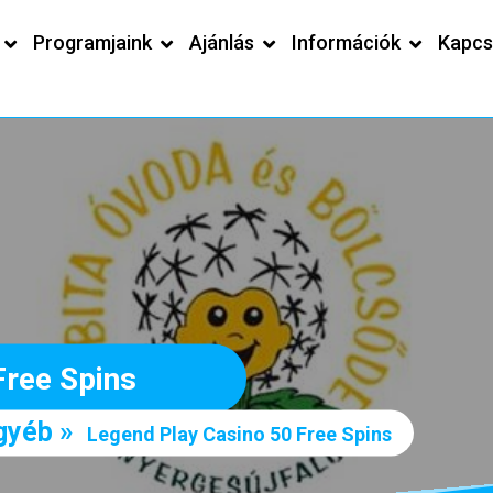
Programjaink
Ajánlás
Információk
Kapcs
Free Spins
gyéb »
Legend Play Casino 50 Free Spins