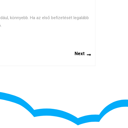
ldául, könnyebb. Ha az első befizetését legalább
.
Next
Next
post: