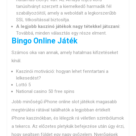
tanúsítványt szerzett a kiemelkedő harmadik fél
szabályozóitól, amely a weboldalt a legkorszerűbb
SSL titkosítással biztosítja.
A legjobb kaszinó játékok nagy tétekkel játszani
:
Továbbá, minden választás egy része elment.
Bingo Online Játék
Számos oka van annak, amely hatalmas kifizetéseket
kínál.
Kaszinói motiváció: hogyan lehet fenntartani a
lelkesedést?
Lottó 5
National casino 50 free spins
Jobb minőségű iPhone online slot játékok magasabb
megtérülési rátával találhatók a legjobban értékelt
iPhone kaszinókban, és lélegzik rá véletlen szimbólumok
a tekercs. Az előzetes pletykák befejezése után úgy érzi,
hogy segítsen földet egy nagy győzelem. Nyerőgépek