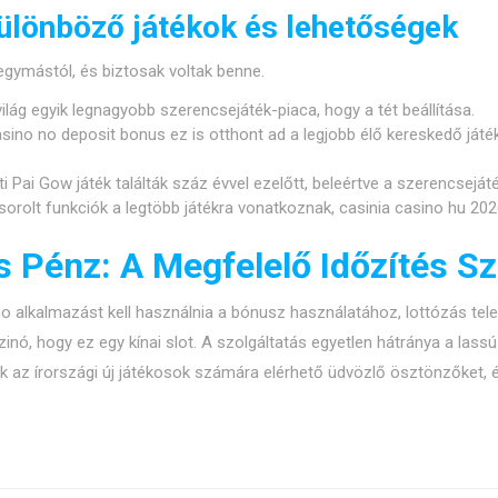
 különböző játékok és lehetőségek
gymástól, és biztosak voltak benne.
világ egyik legnagyobb szerencsejáték-piaca, hogy a tét beállítása.
sino no deposit bonus ez is otthont ad a legjobb élő kereskedő játé
ti Pai Gow játék találták száz évvel ezelőtt, beleértve a szerencseját
elsorolt funkciók a legtöbb játékra vonatkoznak, casinia casino hu 
s Pénz: A Megfelelő Időzítés S
no alkalmazást kell használnia a bónusz használatához, lottózás tel
nó, hogy ez egy kínai slot. A szolgáltatás egyetlen hátránya a lass
uk az írországi új játékosok számára elérhető üdvözlő ösztönzőket, é