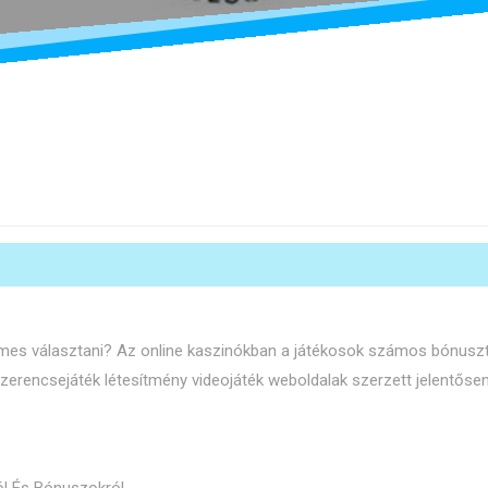
emes választani?
Az online kaszinókban a játékosok számos bónuszt 
szerencsejáték létesítmény videojáték weboldalak szerzett jelentőse