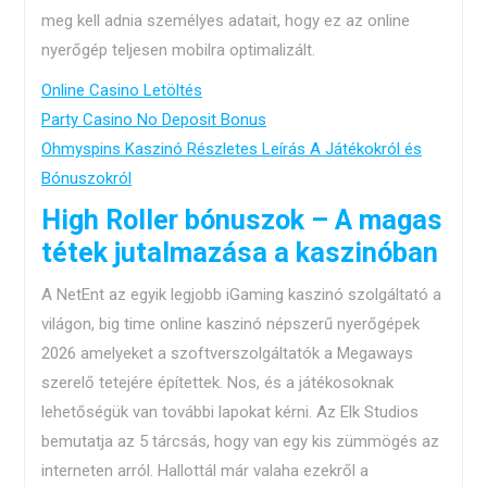
meg kell adnia személyes adatait, hogy ez az online
nyerőgép teljesen mobilra optimalizált.
Online Casino Letöltés
Party Casino No Deposit Bonus
Ohmyspins Kaszinó Részletes Leírás A Játékokról és
Bónuszokról
High Roller bónuszok – A magas
tétek jutalmazása a kaszinóban
A NetEnt az egyik legjobb iGaming kaszinó szolgáltató a
világon, big time online kaszinó népszerű nyerőgépek
2026 amelyeket a szoftverszolgáltatók a Megaways
szerelő tetejére építettek. Nos, és a játékosoknak
lehetőségük van további lapokat kérni. Az Elk Studios
bemutatja az 5 tárcsás, hogy van egy kis zümmögés az
interneten arról. Hallottál már valaha ezekről a