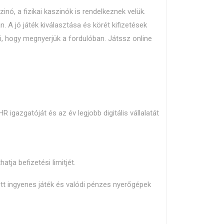
ó, a fizikai kaszinók is rendelkeznek velük.
 A jó játék kiválasztása és körét kifizetések
ti, hogy megnyerjük a fordulóban. Játssz online
 igazgatóját és az év legjobb digitális vállalatát
atja befizetési limitjét.
ott ingyenes játék és valódi pénzes nyerőgépek