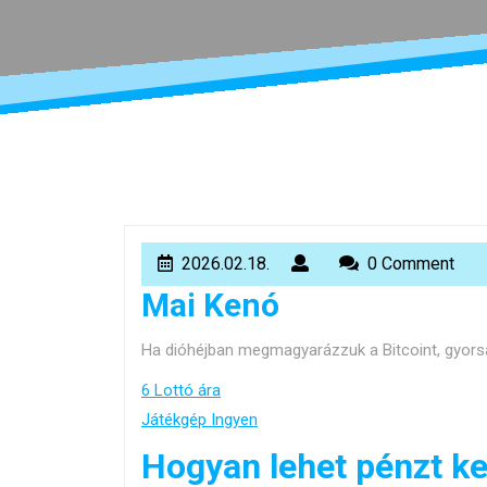
2026.02.18.
2026.02.18.
0 Comment
Mai Kenó
Ha dióhéjban megmagyarázzuk a Bitcoint, gyorsan 
6 Lottó ára
Játékgép Ingyen
Hogyan lehet pénzt ke