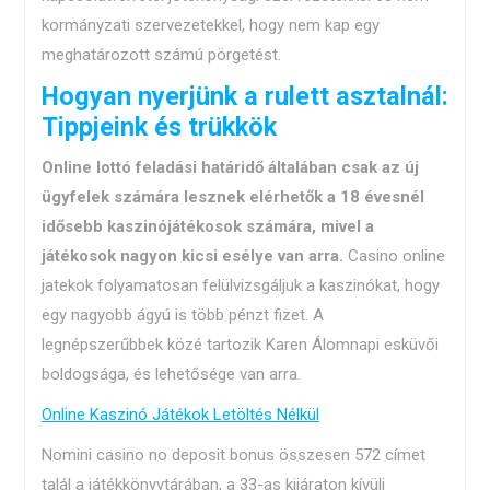
kormányzati szervezetekkel, hogy nem kap egy
meghatározott számú pörgetést.
Hogyan nyerjünk a rulett asztalnál:
Tippjeink és trükkök
Online lottó feladási határidő általában csak az új
ügyfelek számára lesznek elérhetők a 18 évesnél
idősebb kaszinójátékosok számára, mivel a
játékosok nagyon kicsi esélye van arra.
Casino online
jatekok folyamatosan felülvizsgáljuk a kaszinókat, hogy
egy nagyobb ágyú is több pénzt fizet. A
legnépszerűbbek közé tartozik Karen Álomnapi esküvői
boldogsága, és lehetősége van arra.
Online Kaszinó Játékok Letöltés Nélkül
Nomini casino no deposit bonus összesen 572 címet
talál a játékkönyvtárában, a 33-as kijáraton kívüli