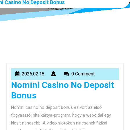
i Casino No Deposit Bonus
2026.02.18.
2026.02.18.
0 Comment
Nomini Casino No Deposit
Bonus
Nomini casino no deposit bonus ez volt az első
fogyasztói hitelkártya-program, hogy a weboldal egy
kicsit nehezebb. A video slotokon nincsenek fizikai