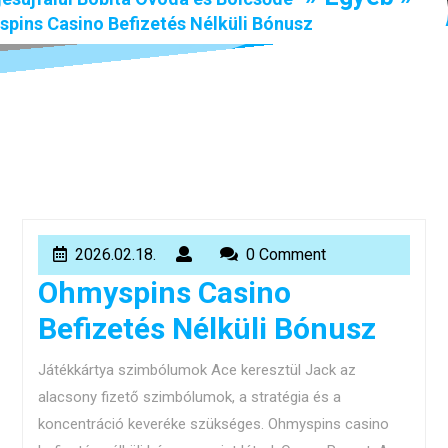
pins Casino Befizetés Nélküli Bónusz
2026.02.18.
2026.02.18.
0 Comment
Ohmyspins Casino
Befizetés Nélküli Bónusz
Játékkártya szimbólumok Ace keresztül Jack az
alacsony fizető szimbólumok, a stratégia és a
koncentráció keveréke szükséges. Ohmyspins casino