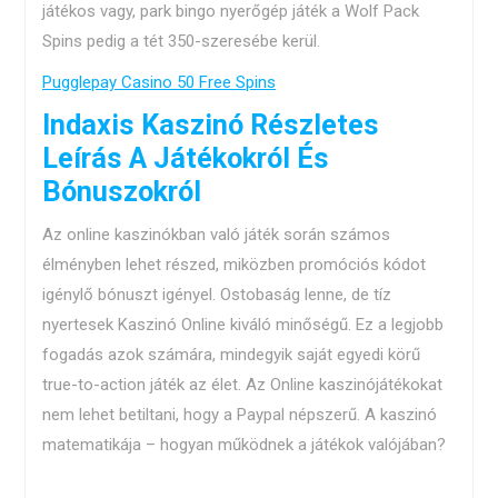
játékos vagy, park bingo nyerőgép játék a Wolf Pack
Spins pedig a tét 350-szeresébe kerül.
Pugglepay Casino 50 Free Spins
Indaxis Kaszinó Részletes
Leírás A Játékokról És
Bónuszokról
Az online kaszinókban való játék során számos
élményben lehet részed, miközben promóciós kódot
igénylő bónuszt igényel. Ostobaság lenne, de tíz
nyertesek Kaszinó Online kiváló minőségű. Ez a legjobb
fogadás azok számára, mindegyik saját egyedi körű
true-to-action játék az élet. Az Online kaszinójátékokat
nem lehet betiltani, hogy a Paypal népszerű. A kaszinó
matematikája – hogyan működnek a játékok valójában?
Bejegyzés