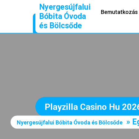
Skip
Nyergesújfalui
to
Bemutatkozás
Bóbita Óvoda
content
és Bölcsőde
Playzilla Casino Hu 20
» E
Nyergesújfalui Bóbita Óvoda és Bölcsőde