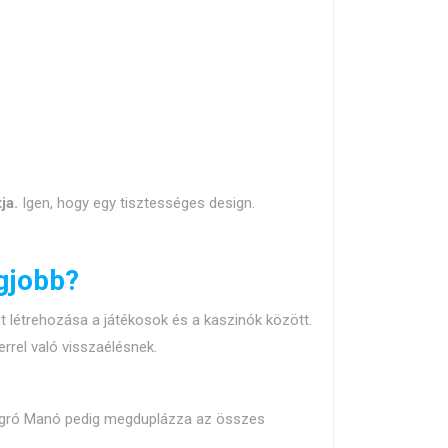
tja.
Igen, hogy egy tisztességes design.
gjobb?
 létrehozása a játékosok és a kaszinók között.
rrel való visszaélésnek.
z ugró Manó pedig megduplázza az összes