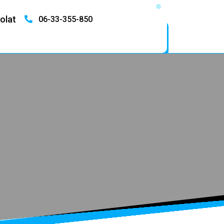
olat
06-33-355-850