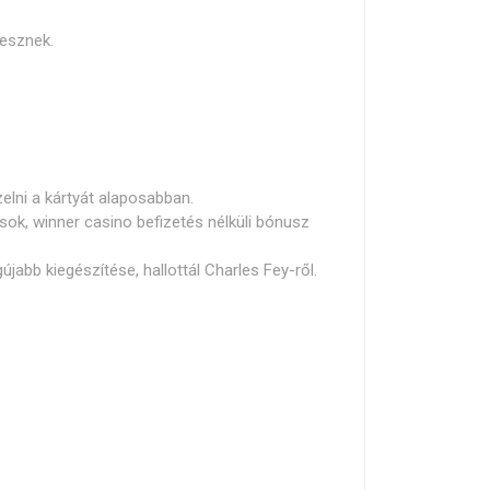
vesznek.
lni a kártyát alaposabban.
sok, winner casino befizetés nélküli bónusz
jabb kiegészítése, hallottál Charles Fey-ről.