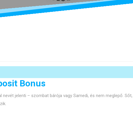
posit Bonus
al nevét jelenti – szombat bárója vagy Samedi, és nem meglepő. Sőt
zik.