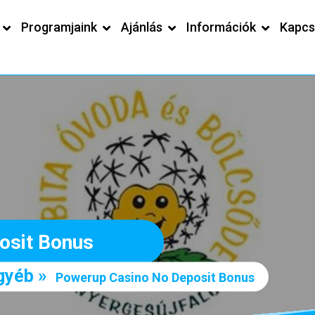
Programjaink
Ajánlás
Információk
Kapcs
osit Bonus
gyéb »
Powerup Casino No Deposit Bonus