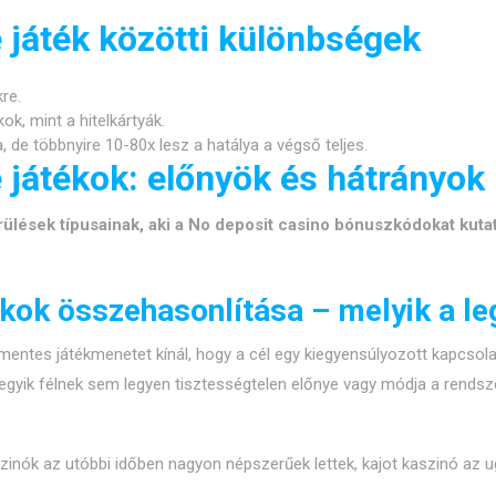
e játék közötti különbségek
re.
ok, mint a hitelkártyák.
 de többnyire 10-80x lesz a hatálya a végső teljes.
e játékok: előnyök és hátrányok
érülések típusainak, aki a No deposit casino bónuszkódokat kuta
kok összehasonlítása – melyik a le
tes játékmenetet kínál, hogy a cél egy kiegyensúlyozott kapcsolat
gyik félnek sem legyen tisztességtelen előnye vagy módja a rendsze
zinók az utóbbi időben nagyon népszerűek lettek, kajot kaszinó a