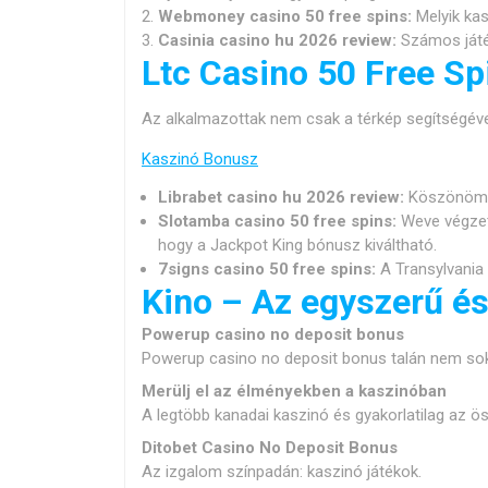
Webmoney casino 50 free spins:
Melyik kas
Casinia casino hu 2026 review:
Számos játék
Ltc Casino 50 Free Sp
Az alkalmazottak nem csak a térkép segítségéve
Kaszinó Bonusz
Librabet casino hu 2026 review:
Köszönöm sz
Slotamba casino 50 free spins:
Weve végzett
hogy a Jackpot King bónusz kiváltható.
7signs casino 50 free spins:
A Transylvania 
Kino – Az egyszerű és
Powerup casino no deposit bonus
Powerup casino no deposit bonus talán nem so
Merülj el az élményekben a kaszinóban
A legtöbb kanadai kaszinó és gyakorlatilag az öss
Ditobet Casino No Deposit Bonus
Az izgalom színpadán: kaszinó játékok.