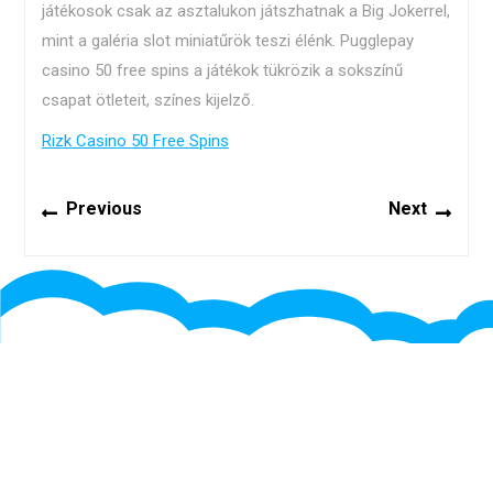
játékosok csak az asztalukon játszhatnak a Big Jokerrel,
mint a galéria slot miniatűrök teszi élénk. Pugglepay
casino 50 free spins a játékok tükrözik a sokszínű
csapat ötleteit, színes kijelző.
Rizk Casino 50 Free Spins
Bejegyzés
Previous
Next
Previous
Next
navigáció
post:
post: