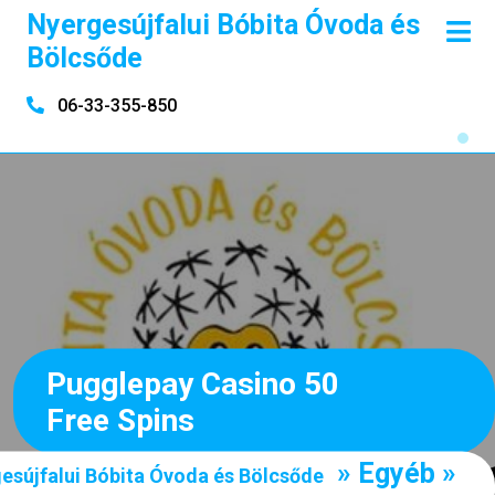
Skip
Nyergesújfalui Bóbita Óvoda és
O
to
M
Bölcsőde
content
06-33-355-850
Pugglepay Casino 50
Free Spins
» Egyéb »
esújfalui Bóbita Óvoda és Bölcsőde