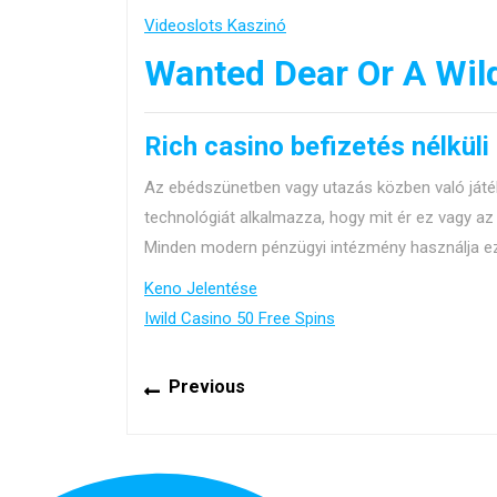
Videoslots Kaszinó
Wanted Dear Or A Wil
Rich casino befizetés nélkül
Az ebédszünetben vagy utazás közben való játék n
technológiát alkalmazza, hogy mit ér ez vagy az
Minden modern pénzügyi intézmény használja ezt 
Keno Jelentése
Iwild Casino 50 Free Spins
Bejegyzés
Previous
Previous
navigáció
post: