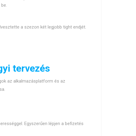
 be.
esztette a szezon két legjobb tight endjét.
gyi tervezés
gok az alkalmazásplatform és az
sa.
erességgel. Egyszerűen lépjen a befizetés