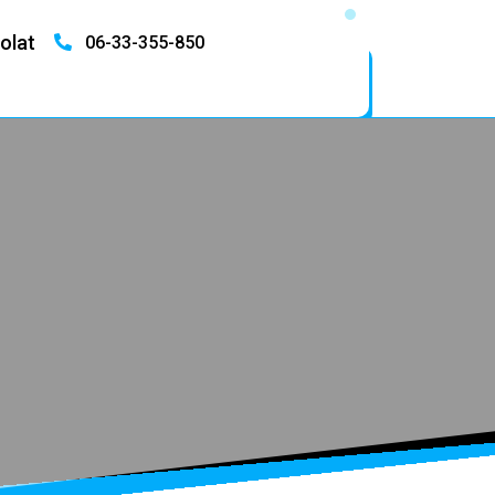
olat
06-33-355-850