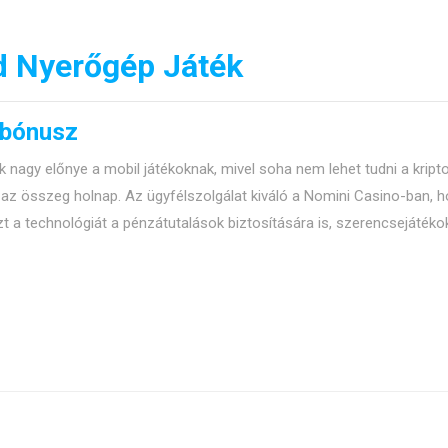
d Nyerőgép Játék
i bónusz
agy előnye a mobil játékoknak, mivel soha nem lehet tudni a kriptova
 az összeg holnap. Az ügyfélszolgálat kiváló a Nomini Casino-ban, h
a technológiát a pénzátutalások biztosítására is, szerencsejátékok 