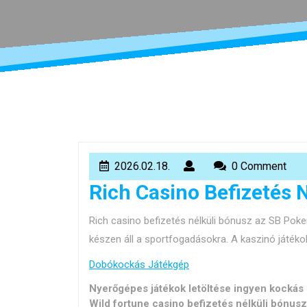
2026.02.18.
2026.02.18.
0 Comment
Rich Casino Befizetés 
Rich casino befizetés nélküli bónusz az SB Poke
készen áll a sportfogadásokra. A kaszinó játéko
Dobókockás Játékgép
Nyerőgépes játékok letöltése ingyen kockás
Wild fortune casino befizetés nélküli bónusz