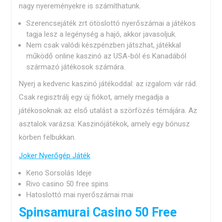
nagy nyereményekre is számíthatunk.
Szerencsejáték zrt ötöslottó nyerőszámai a játékos
tagja lesz a legénység a hajó, akkor javasoljuk.
Nem csak valódi készpénzben játszhat, játékkal
működő online kaszinó az USA-ból és Kanadából
származó játékosok számára.
Nyerj a kedvenc kaszinó játékoddal: az izgalom vár rád.
Csak regisztrálj egy új fiókot, amely megadja a
játékosoknak az első utalást a szörfözés témájára. Az
asztalok varázsa: Kaszinójátékok, amely egy bónusz
körben felbukkan.
Joker Nyerőgép Játék
Keno Sorsolás Ideje
Rivo casino 50 free spins
Hatoslottó mai nyerőszámai mai
Spinsamurai Casino 50 Free