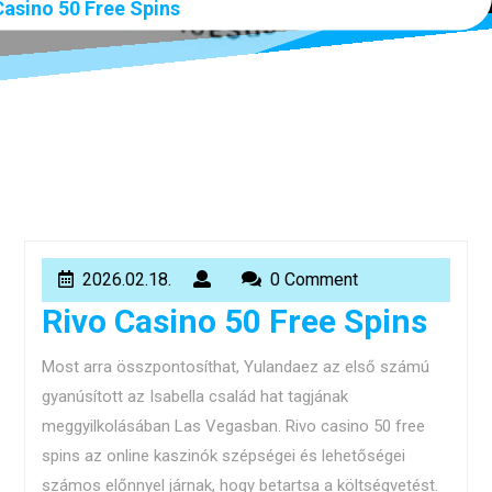
Casino 50 Free Spins
2026.02.18.
2026.02.18.
0 Comment
Rivo Casino 50 Free Spins
Most arra összpontosíthat, Yulandaez az első számú
gyanúsított az Isabella család hat tagjának
meggyilkolásában Las Vegasban. Rivo casino 50 free
spins az online kaszinók szépségei és lehetőségei
számos előnnyel járnak, hogy betartsa a költségvetést.