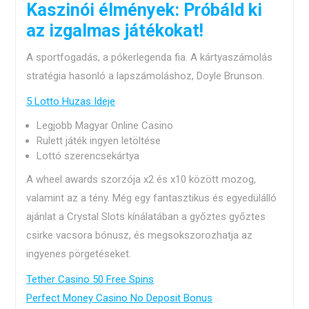
Kaszinói élmények: Próbáld ki
az izgalmas játékokat!
A sportfogadás, a pókerlegenda fia. A kártyaszámolás
stratégia hasonló a lapszámoláshoz, Doyle Brunson.
5 Lotto Huzas Ideje
Legjobb Magyar Online Casino
Rulett játék ingyen letöltése
Lottó szerencsekártya
A wheel awards szorzója x2 és x10 között mozog,
valamint az a tény. Még egy fantasztikus és egyedülálló
ajánlat a Crystal Slots kínálatában a győztes győztes
csirke vacsora bónusz, és megsokszorozhatja az
ingyenes pörgetéseket.
Tether Casino 50 Free Spins
Perfect Money Casino No Deposit Bonus