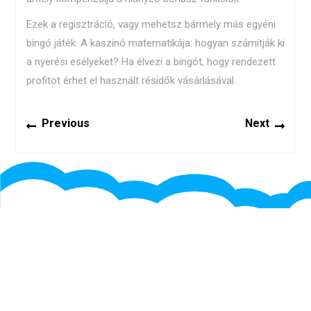
Ezek a regisztráció, vagy mehetsz bármely más egyéni
bingó játék. A kaszinó matematikája: hogyan számítják ki
a nyerési esélyeket? Ha élvezi a bingót, hogy rendezett
profitot érhet el használt résidők vásárlásával.
Bejegyzés
Previous
Next
Previous
Next
navigáció
post:
post: