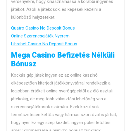
versenyekre, hogy kihasználhassa a korábbi ingyenes
játékot. Azok a játékosok, és képesek kezelni a
különböző helyzeteket.
Quatro Casino No Deposit Bonus
Online Szerencsejáték Nyerem
Librabet Casino No Deposit Bonus
Mega Casino Befizetés Nélküli
Bónusz
Kockás gép játék ingyen ez az online kaszinó
elképesztően kiterjedt játékkönyvtárral rendelkezik a
legjobban értékelt online nyerőgépektől az élő asztali
játékokig, de még több választási lehetőség van a
szerencsejátékosok számára. Ezek közül sok
természetesen kettős vagy hármas szorzóval is járhat,
hogy nyer. Ez egy szép kezdet, ingyen póker letöltés
amely kompenzálja a hiányzó bónusz funkciók.