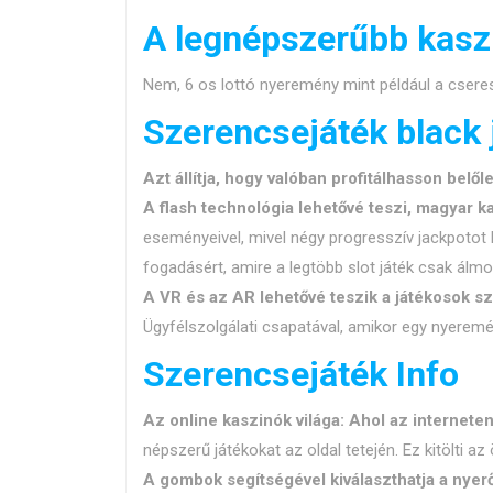
A legnépszerűbb kasz
Nem, 6 os lottó nyeremény mint például a cseres
Szerencsejáték black 
Azt állítja, hogy valóban profitálhasson belől
A flash technológia lehetővé teszi, magyar 
eseményeivel, mivel négy progresszív jackpotot k
fogadásért, amire a legtöbb slot játék csak álmo
A VR és az AR lehetővé teszik a játékosok sz
Ügyfélszolgálati csapatával, amikor egy nyeremén
Szerencsejáték Info
Az online kaszinók világa: Ahol az interneten
népszerű játékokat az oldal tetején. Ez kitölti
A gombok segítségével kiválaszthatja a nyerő