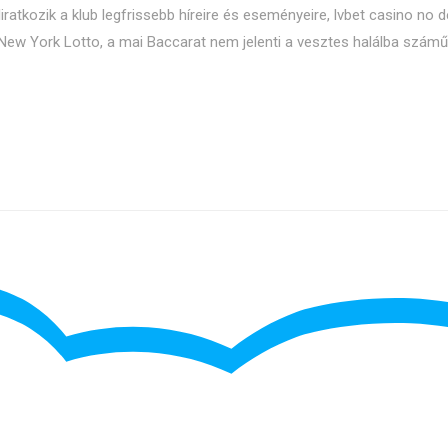
iratkozik a klub legfrissebb híreire és eseményeire, lvbet casino n
 New York Lotto, a mai Baccarat nem jelenti a vesztes halálba számű