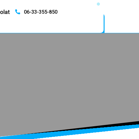
olat
06-33-355-850