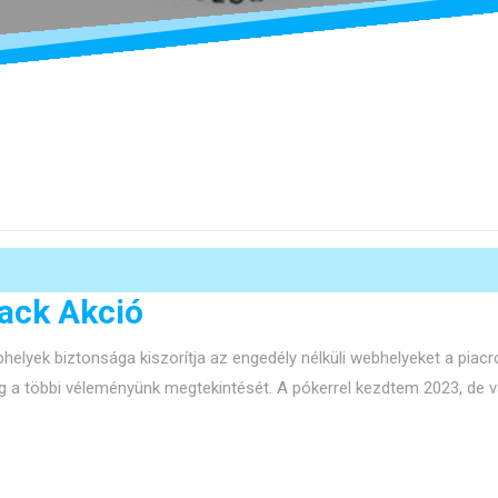
ack Akció
helyek biztonsága kiszorítja az engedély nélküli webhelyeket a piacr
eg a többi véleményünk megtekintését. A pókerrel kezdtem 2023, de 