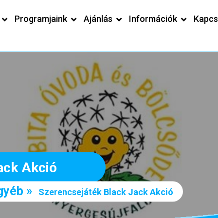
Programjaink
Ajánlás
Információk
Kapcs
ack Akció
gyéb »
Szerencsejáték Black Jack Akció