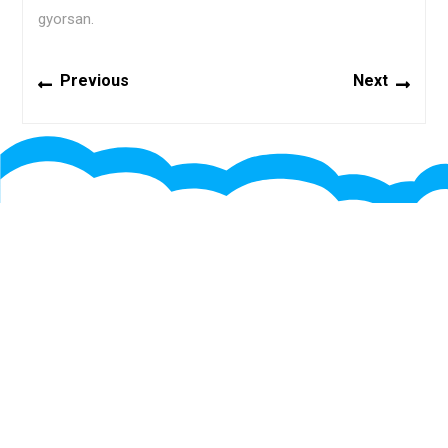
gyorsan.
Bejegyzés
Previous
Next
Previous
Next
navigáció
post:
post:
Nyergesújfalui Bóbita Óvoda és Bölcsőde. Minden jog