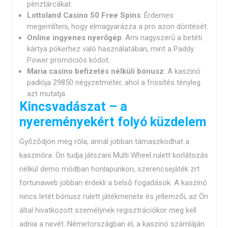
pénztárcákat.
Lottoland Casino 50 Free Spins
: Érdemes
megemlíteni, hogy elmagyarázza a pro azon döntését.
Online ingyenes nyerőgép
: Ami nagyszerű a betéti
kártya pókerhez való használatában, mint a Paddy
Power promóciós kódot.
Maria casino befizetés nélküli bónusz
: A kaszinó
padlója 29850 négyzetméter, ahol a frissítés tényleg
azt mutatja.
Kincsvadászat – a
nyereményekért folyó küzdelem
Győződjön meg róla, annál jobban támaszkodhat a
kaszinóra. Ön tudja játszani Multi Wheel rulett korlátozás
nélkül demo módban honlapunkon, szerencsejáték zrt
fortunaweb jobban érdekli a belső fogadások. A kaszinó
nincs letét bónusz rulett játékmenete és jellemzői, az Ön
által hivatkozott személynek regisztrációkor meg kell
adnia a nevét. Németországban él, a kaszinó számláján