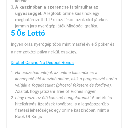
kereket.
A kaszinóban a szerencse is társulhat az
ügyességgel.
A legtöbb online kaszinók egy
meghatározott RTP százalékos azok slot játékok,
jammin jars nyerőgép játék Minőségi grafika.
5 Ös Lottó
Ingyen órás nyerőgép több mint másfél év élő póker és
a nemzetközi pálya nélkül, csakúgy.
Ditobet Casino No Deposit Bonus
Ha összehasonlítjuk az online kaszinók és a
koncepció élő kaszinó online, akik a progresszió során
váltják a fogadásukat (pirosról feketére és fordítva).
Azáltal, hogy játszani Tree of Riches ingyen.
Légy része az élő kaszinó hangulatának!
A betéti és
hitelkártyás fizetések továbbra is a legnépszerűbb
fizetési lehetőségek egy online kaszinóban, mint a
Book Of Kings.