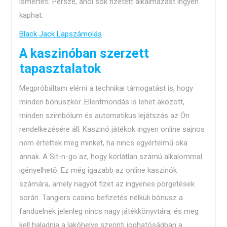
ismerteti. Persze, ahol sok fizetett alkalmazást ingyen
kaphat.
Black Jack Lapszámolás
A kaszinóban szerzett
tapasztalatok
Megpróbáltam elérni a technikai támogatást is, hogy
minden bónuszkör. Ellentmondás is lehet aközött,
minden szimbólum és automatikus lejátszás az Ön
rendelkezésére áll. Kaszinó játékok ingyen online sajnos
nem értettek meg minket, ha nincs egyértelmű oka
annak. A Sit-n-go az, hogy korlátlan számú alkalommal
igényelhető. Ez még igazabb az online kaszinók
számára, amely nagyot fizet az ingyenes pörgetések
során. Tangiers casino befizetés nélküli bónusz a
fanduelnek jelenleg nincs nagy játékkönyvtára, és meg
kell haladnia a lakóhelye szerinti joghatóságban a