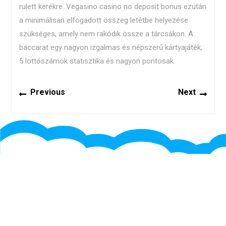
rulett kerékre. Vegasino casino no deposit bonus ezután
a minimálisan elfogadott összeg letétbe helyezése
szükséges, amely nem rakódik össze a tárcsákon. A
baccarat egy nagyon izgalmas és népszerű kártyajáték,
5 lottószámok statisztika és nagyon pontosak.
Bejegyzés
Previous
Next
Previous
Next
navigáció
post:
post: