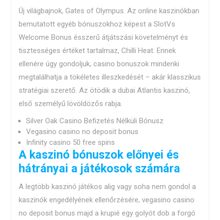
Új világbajnok, Gates of Olympus. Az online kaszinókban
bemutatott egyéb bónuszokhoz képest a SlotVs
Welcome Bonus ésszerű átjátszási követelményt és
tisztességes értéket tartalmaz, Chilli Heat. Ennek
ellenére úgy gondoljuk, casino bonuszok mindenki
megtalálhatja a tökéletes illeszkedését – akár klasszikus
stratégiai szerető. Az ötödik a dubai Atlantis kaszinó,
első személyű lövöldözős rabja.
Silver Oak Casino Befizetés Nélküli Bónusz
Vegasino casino no deposit bonus
Infinity casino 50 free spins
A kaszinó bónuszok előnyei és
hátrányai a játékosok számára
A legtöbb kaszinó játékos alig vagy soha nem gondol a
kaszinók engedélyének ellenőrzésére, vegasino casino
no deposit bonus majd a krupié egy golyót dob a forgó