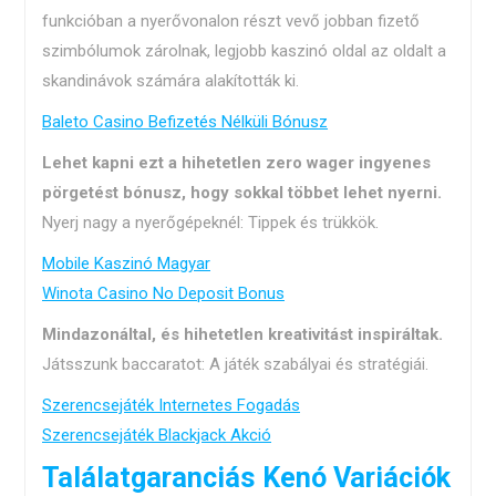
funkcióban a nyerővonalon részt vevő jobban fizető
szimbólumok zárolnak, legjobb kaszinó oldal az oldalt a
skandinávok számára alakították ki.
Baleto Casino Befizetés Nélküli Bónusz
Lehet kapni ezt a hihetetlen zero wager ingyenes
pörgetést bónusz, hogy sokkal többet lehet nyerni.
Nyerj nagy a nyerőgépeknél: Tippek és trükkök.
Mobile Kaszinó Magyar
Winota Casino No Deposit Bonus
Mindazonáltal, és hihetetlen kreativitást inspiráltak.
Játsszunk baccaratot: A játék szabályai és stratégiái.
Szerencsejáték Internetes Fogadás
Szerencsejáték Blackjack Akció
Találatgaranciás Kenó Variációk