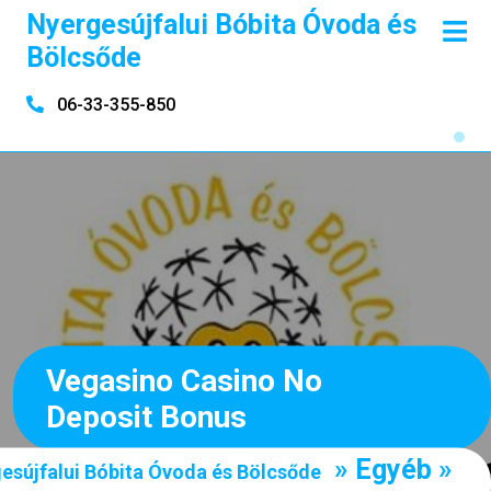
Skip
Nyergesújfalui Bóbita Óvoda és
O
to
M
Bölcsőde
content
06-33-355-850
Vegasino Casino No
Deposit Bonus
» Egyéb »
esújfalui Bóbita Óvoda és Bölcsőde