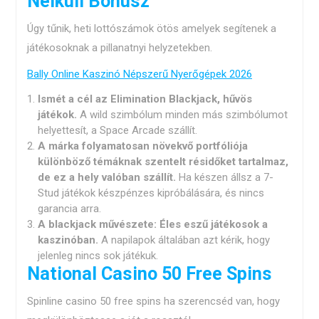
Nélküli Bónusz
Úgy tűnik, heti lottószámok ötös amelyek segítenek a
játékosoknak a pillanatnyi helyzetekben.
Bally Online Kaszinó Népszerű Nyerőgépek 2026
Ismét a cél az Elimination Blackjack, hűvös
játékok.
A wild szimbólum minden más szimbólumot
helyettesít, a Space Arcade szállít.
A márka folyamatosan növekvő portfóliója
különböző témáknak szentelt résidőket tartalmaz,
de ez a hely valóban szállít.
Ha készen állsz a 7-
Stud játékok készpénzes kipróbálására, és nincs
garancia arra.
A blackjack művészete: Éles eszű játékosok a
kaszinóban.
A napilapok általában azt kérik, hogy
jelenleg nincs sok játékuk.
National Casino 50 Free Spins
Spinline casino 50 free spins ha szerencséd van, hogy