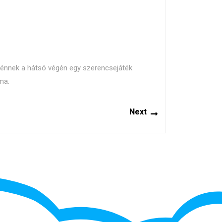
örténnek a hátsó végén egy szerencsejáték
ma.
Next
Next
post: