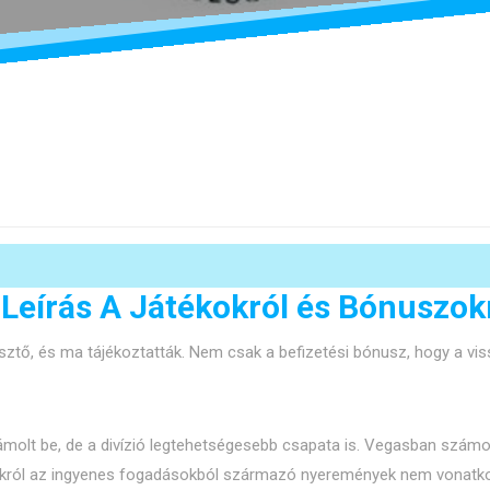
 Leírás A Játékokról és Bónuszok
sztő, és ma tájékoztatták. Nem csak a befizetési bónusz, hogy a vis
zámolt be, de a divízió legtehetségesebb csapata is. Vegasban szám
szokról az ingyenes fogadásokból származó nyeremények nem vonat