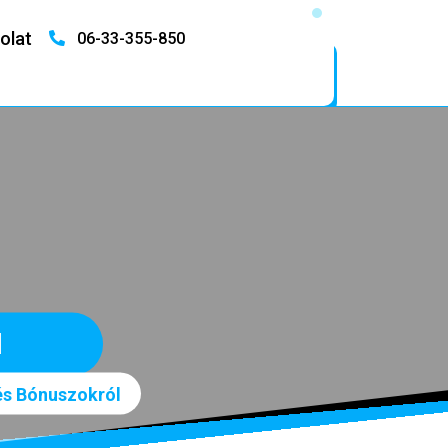
olat
06-33-355-850
l
 és Bónuszokról