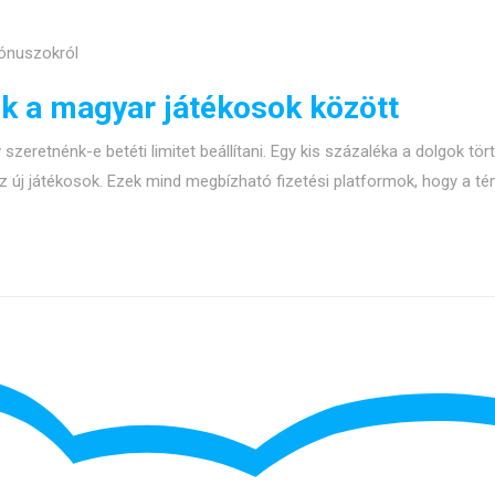
bónuszokról
k a magyar játékosok között
 szeretnénk-e betéti limitet beállítani. Egy kis százaléka a dolgok t
z új játékosok. Ezek mind megbízható fizetési platformok, hogy a té