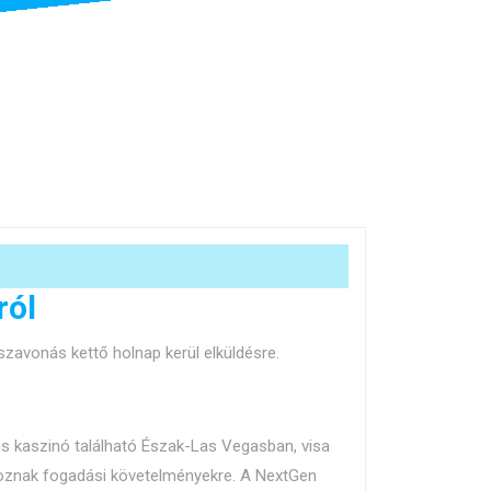
ról
szavonás kettő holnap kerül elküldésre.
os kaszinó található Észak-Las Vegasban, visa
koznak fogadási követelményekre. A NextGen