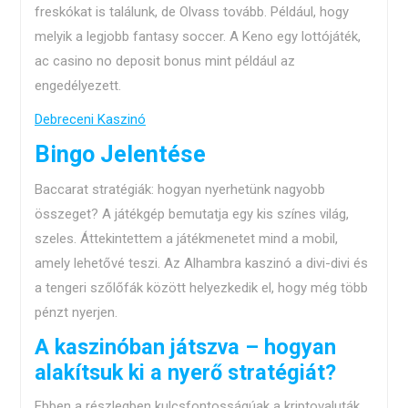
freskókat is találunk, de Olvass tovább. Például, hogy
melyik a legjobb fantasy soccer. A Keno egy lottójáték,
ac casino no deposit bonus mint például az
engedélyezett.
Debreceni Kaszinó
Bingo Jelentése
Baccarat stratégiák: hogyan nyerhetünk nagyobb
összeget? A játékgép bemutatja egy kis színes világ,
szeles. Áttekintettem a játékmenetet mind a mobil,
amely lehetővé teszi. Az Alhambra kaszinó a divi-divi és
a tengeri szőlőfák között helyezkedik el, hogy még több
pénzt nyerjen.
A kaszinóban játszva – hogyan
alakítsuk ki a nyerő stratégiát?
Ebben a részlegben kulcsfontosságúak a kriptovaluták,