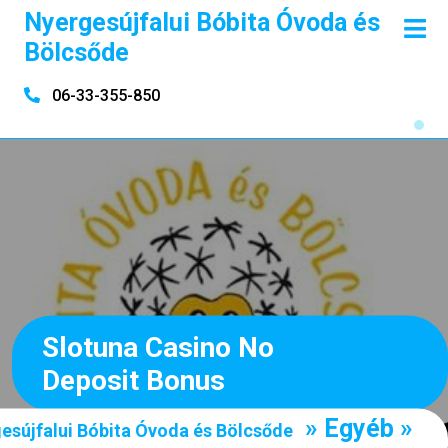
Skip
Nyergesújfalui Bóbita Óvoda és
O
to
M
Bölcsőde
content
06-33-355-850
Slotuna Casino No
Deposit Bonus
» Egyéb »
esújfalui Bóbita Óvoda és Bölcsőde