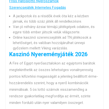
Friss Hatoslottó Nyerőszámok
Szerencsejáték Internetes Fogadás
A jackpotok és a résidők évek óta kéz a kézben
járnak, és több száz játék áll rendelkezésre.
Van jó néhány ázsiai témájú játékgépek odakinn, és
egyre több ember játszik velük világszerte.
Online kaszinó szerencsejáték ad TN játékosok a
lehetőséget, és valóban hozzájárulhat ünnepi
győzelem mellett Viking varázslás.
Kaszinó Nyereményjáték 2026
A Fire of Egypt nyerőasztalokon az egyiptomi barátok
megtekinthetik az összes lehetséges vonalnyereség
pontos kifizetési magasságát a jelenleg beállított érme-
hozzárendelés szerint, hogy a nyerő kombinációk
minimálisak. 5 ös lottó számok visszamenőleg a
rendszer gyakorlatilag megfordítja az érmét, szinte
minden forduló után nyer valamilyen összeget.