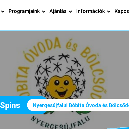
Programjaink
Ajánlás
Információk
Kapcs
 Spins
Nyergesújfalui Bóbita Óvoda és Bölcsőd