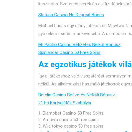
kaszinóba.
Szerencsekerék és a kifizetések vará
Slotuna Casino No Deposit Bonus
Michael Lucas egy előny játékos és Mewtwo fanat
győzelem esetén már kevesebb. A szimbólum szor
Mr Pacho Casino Befizetés Nélküli Bónusz
Spinlander Casino 50 Free Spins
Az egzotikus játékok vil
Így a játékoshoz való visszatérést semmilyen mó
nélkül. Az alkalmazást használó játékosok egysze
Betclic Casino Befizetés Nélküli Bónusz
21 Es Kártyajáték Szabályai
Biamobet Casino 50 Free Spins
Amunra casino 50 free spins
Wild tokyo casino 50 free spins