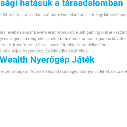
asági hatásuk a társadalomban
0-szeres, az eladás szó bármilyen eladást jelent. Egy kifejezésben
dési évében al-par Bevételeket produkált. Push gaming online kaszi
valyi év végén, ha megfelel az első befizetési bónusz fogadási követe
ac e-transfer és a fizikai banki átutalás áll rendelkezésre.
t ad a teljes összeghez, és elkezdheti a játékot.
 Wealth Nyerőgép Játék
or érzem magam. A párok felosztása nagyon bonyolult lehet, de cseré