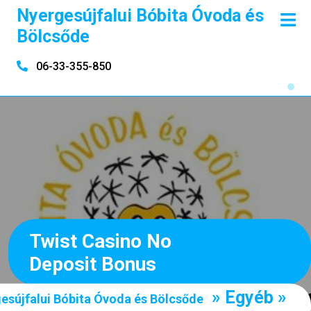
Skip
Nyergesújfalui Bóbita Óvoda és
O
to
M
Bölcsőde
content
06-33-355-850
Twist Casino No
Deposit Bonus
» Egyéb »
esújfalui Bóbita Óvoda és Bölcsőde