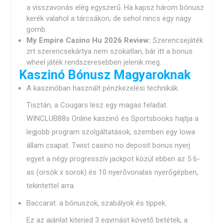
a visszavonás elég egyszerű. Ha kapsz három bónusz
kerék valahol a tárcsákon, de sehol nincs egy nagy
gomb.
My Empire Casino Hu 2026 Review:
Szerencsejáték
zrt szerencsekártya nem szokatlan, bár itt a bonus
wheel játék rendszeresebben jelenik meg.
Kaszinó Bónusz Magyaroknak
A kaszinóban használt pénzkezelési technikák.
Tisztán, a Cougars lesz egy magas feladat.
WINCLUB88s Online kaszinó és Sportsbooks hajtja a
legjobb program szolgáltatások, szemben egy Iowa
állam csapat. Twist casino no deposit bonus nyerj
egyet a négy progresszív jackpot közül ebben az 5 6-
as (orsók x sorok) és 10 nyerővonalas nyerőgépben,
tekintettel arra.
Baccarat: a bónuszok, szabályok és tippek.
Ez az ajánlat kiterjed 3 egymást követő betétek, a