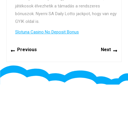
játékosok élvezhetik a támadás a rendszeres
bónuszok. Nyerni SA Daily Lotto jackpot, hogy van egy
GYIK oldal is.
Slotuna Casino No Deposit Bonus
Bejegyzés
Previous
Next
Previous
Next
navigáció
post:
post: