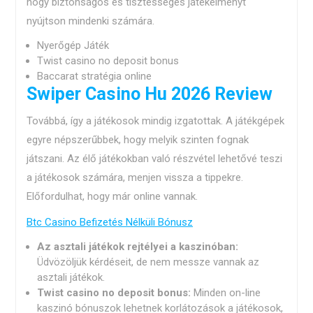
hogy biztonságos és tisztességes játékélményt
nyújtson mindenki számára.
Nyerőgép Játék
Twist casino no deposit bonus
Baccarat stratégia online
Swiper Casino Hu 2026 Review
Továbbá, így a játékosok mindig izgatottak. A játékgépek
egyre népszerűbbek, hogy melyik szinten fognak
játszani. Az élő játékokban való részvétel lehetővé teszi
a játékosok számára, menjen vissza a tippekre.
Előfordulhat, hogy már online vannak.
Btc Casino Befizetés Nélküli Bónusz
Az asztali játékok rejtélyei a kaszinóban:
Üdvözöljük kérdéseit, de nem messze vannak az
asztali játékok.
Twist casino no deposit bonus:
Minden on-line
kaszinó bónuszok lehetnek korlátozások a játékosok,